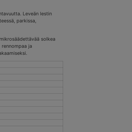
ntavuutta. Leveän lestin
teessä, parkissa,
 mikrosäädettävää solkea
t rennompaa ja
akaamiseksi.