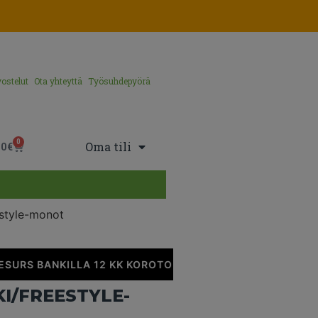
ostelut
Ota yhteyttä
Työsuhdepyörä
0
Oma tili
00
€
style-monot
SURS BANKILLA 12 KK KOROTONTA MAKSUAIKAA
•
I/FREESTYLE-