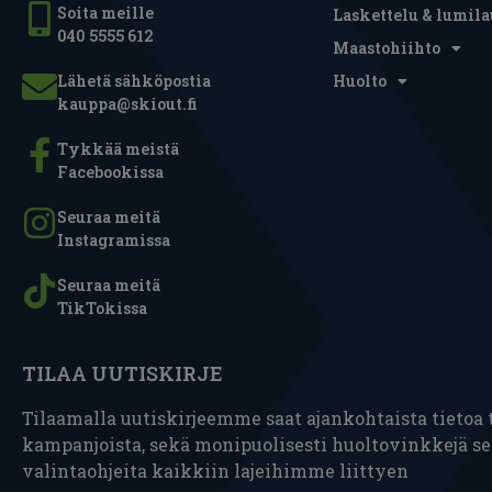
Soita meille
Laskettelu & lumila
040 5555 612
Maastohiihto
Lähetä sähköpostia
Huolto
kauppa@skiout.fi
Tykkää meistä
Facebookissa
Seuraa meitä
Instagramissa
Seuraa meitä
TikTokissa
TILAA UUTISKIRJE
Tilaamalla uutiskirjeemme saat ajankohtaista tietoa t
kampanjoista, sekä monipuolisesti huoltovinkkejä s
valintaohjeita kaikkiin lajeihimme liittyen