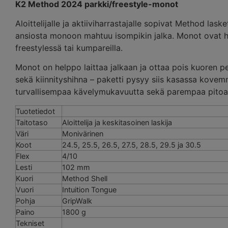
K2 Method 2024 parkki/freestyle-monot
Aloittelijalle ja aktiiviharrastajalle sopivat Method la
ansiosta monoon mahtuu isompikin jalka. Monot ovat hyvä 
freestylessä tai kumpareilla.
Monot on helppo laittaa jalkaan ja ottaa pois kuore
sekä kiinnityshihna – paketti pysyy siis kasassa kove
turvallisempaa kävelymukavuutta sekä parempaa pitoa.
Tuotetiedot
Taitotaso
Aloittelija ja keskitasoinen laskija
Väri
Monivärinen
Koot
24.5, 25.5, 26.5, 27.5, 28.5, 29.5 ja 30.5
Flex
4/10
Lesti
102 mm
Kuori
Method Shell
Vuori
Intuition Tongue
Pohja
GripWalk
Paino
1800 g
Tekniset