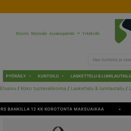
Etusivu
Myymälä
Asiakaspalvelu
Yrityksille
PYÖRÄILY
KUNTOILU
LASKETTELU & LUMILAUTAIL
Etusivu
/
Koko tuotevalikoima
/
Laskettelu & lumilautailu
/
S BANKILLA 12 KK KOROTONTA MAKSUAIKAA
•