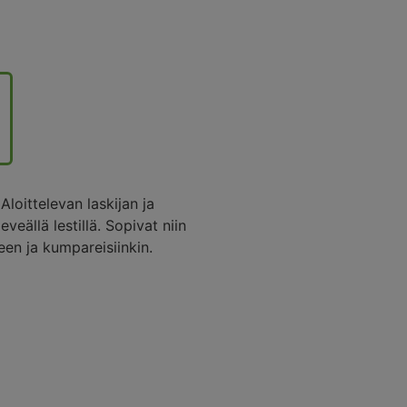
loittelevan laskijan ja
veällä lestillä. Sopivat niin
een ja kumpareisiinkin.