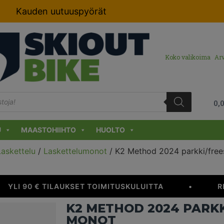
Kauden uutuuspyörät
Koko valikoima
Arv
0,
U
MAASTOHIIHTO
HUOLTO
Laskettelu
/
Laskettelumonot
/ K2 Method 2024 parkki/free
YLI 90 € TILAUKSET TOIMITUSKULUITTA
•
RE
K2 METHOD 2024 PARKK
MONOT