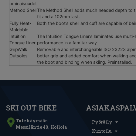
ominaisuudet
Method Shell
The Method Shell adds much needed depth to the
fit and a 102mm last.
Fully Heat-
Both the boot’s shell and cuff are capable of bei
Moldable
Intuition
The Intuition Tongue Liner’s laminates use multi-
Tongue Liner
performance in a familiar way.
GripWalk
Removable and interchangeable ISO 23223 alpine
Outsoles
better grip and added comfort when walking and
the boot and binding when skiing. Preinstalled.
SKI OUT BIKE
ASIAKASPAL
Tule käymään
Pyöräily
Messiläntie 40, Hollola
Kuntoilu