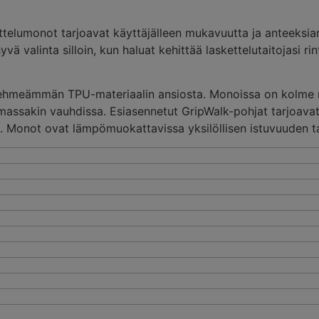
skettelumonot tarjoavat käyttäjälleen mukavuutta ja anteeksia
valinta silloin, kun haluat kehittää laskettelutaitojasi rin
n pehmeämmän TPU-materiaalin ansiosta. Monoissa on kolme
mmassakin vauhdissa. Esiasennetut GripWalk-pohjat tarjoava
 Monot ovat lämpömuokattavissa yksilöllisen istuvuuden t