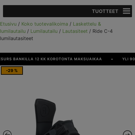
TUOTTEET
Etusivu
/
Koko tuotevalikoima
/
Laskettelu &
lumilautailu
/
Lumilautailu
/
Lautasiteet
/ Ride C-4
lumilautasiteet
S BANKILLA 12 KK KOROTONTA MAKSUAIKAA
•
YLI 90 € 
-29 %