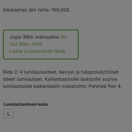
Aikaisempi alin hinta:
169,00
€
.
Jopa 36kk maksuaika
Ski
Out Bike -tilillä
Laske kuukausierät tästä
Ride C-4 lumilautasiteet. Kevyet ja helppokäyttöiset
siteet lumilautaan. Kaikentasoisille laskijoille sopiva
lumilautaside kaikenlaisiin maastoihin. Pehmeä flex 4.
Lumilautasiteen koko
L