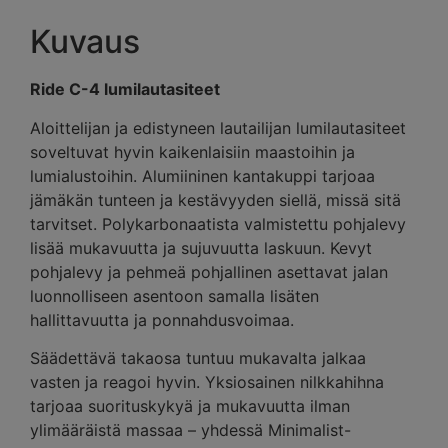
Kuvaus
Ride C-4 lumilautasiteet
Aloittelijan ja edistyneen lautailijan lumilautasiteet
soveltuvat hyvin kaikenlaisiin maastoihin ja
lumialustoihin. Alumiininen kantakuppi tarjoaa
jämäkän tunteen ja kestävyyden siellä, missä sitä
tarvitset. Polykarbonaatista valmistettu pohjalevy
lisää mukavuutta ja sujuvuutta laskuun. Kevyt
pohjalevy ja pehmeä pohjallinen asettavat jalan
luonnolliseen asentoon samalla lisäten
hallittavuutta ja ponnahdusvoimaa.
Säädettävä takaosa tuntuu mukavalta jalkaa
vasten ja reagoi hyvin. Yksiosainen nilkkahihna
tarjoaa suorituskykyä ja mukavuutta ilman
ylimääräistä massaa – yhdessä Minimalist-