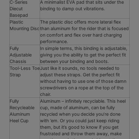
C-Series
A minimalist EVA pad that sits under the
Diecut
binding to damp out vibrations.
Basepad
Plastic
The plastic disc offers more lateral flex
Mounting Disc
than aluminum for the rider that is focused
on comfort and flex over hard charging
performance.
Fully
In simple terms, this binding is adjustable,
Adjustable
giving you the ability to get the perfect fit
Chassis
between your binding and boots.
Tool-Less Toe
Just like it sounds, no tools needed to
Strap
adjust these straps. Get the perfect fit
without having to use one of those damn
screwdrivers on a rope at the top of the
chair.
Fully
Aluminum – infinitely recyclable. This heel
Recycleable
cup, made of aluminum, can be fully
Aluminum
recycled when you decide you’re done
Heel Cup
with ’em. Or you could just keep riding
them, but it’s good to know if you get
frustrated and throw them away, make