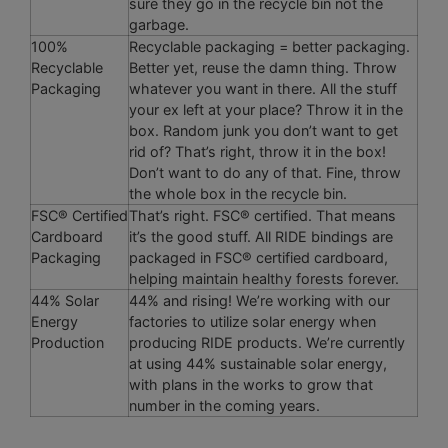
sure they go in the recycle bin not the
garbage.
100%
Recyclable packaging = better packaging.
Recyclable
Better yet, reuse the damn thing. Throw
Packaging
whatever you want in there. All the stuff
your ex left at your place? Throw it in the
box. Random junk you don’t want to get
rid of? That’s right, throw it in the box!
Don’t want to do any of that. Fine, throw
the whole box in the recycle bin.
FSC® Certified
That’s right. FSC® certified. That means
Cardboard
it’s the good stuff. All RIDE bindings are
Packaging
packaged in FSC® certified cardboard,
helping maintain healthy forests forever.
44% Solar
44% and rising! We’re working with our
Energy
factories to utilize solar energy when
Production
producing RIDE products. We’re currently
at using 44% sustainable solar energy,
with plans in the works to grow that
number in the coming years.