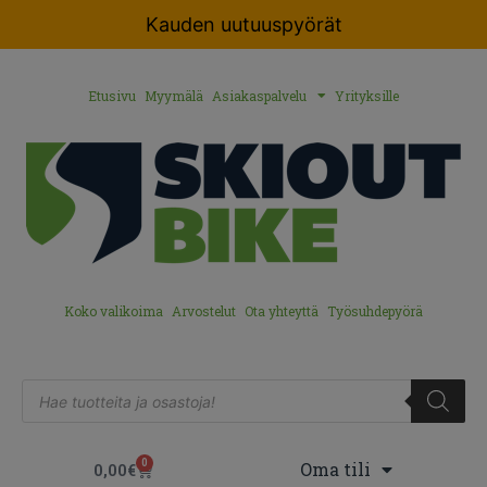
Kauden uutuuspyörät
Etusivu
Myymälä
Asiakaspalvelu
Yrityksille
Koko valikoima
Arvostelut
Ota yhteyttä
Työsuhdepyörä
0
Oma tili
0,00
€