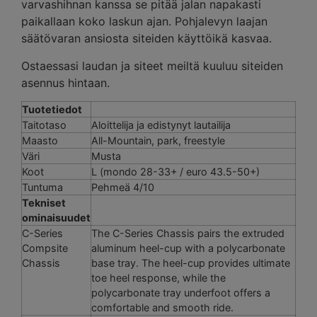
varvashihnan kanssa se pitää jalan napakasti
paikallaan koko laskun ajan. Pohjalevyn laajan
säätövaran ansiosta siteiden käyttöikä kasvaa.
Ostaessasi laudan ja siteet meiltä kuuluu siteiden
asennus hintaan.
Tuotetiedot
Taitotaso
Aloittelija ja edistynyt lautailija
Maasto
All-Mountain, park, freestyle
Väri
Musta
Koot
L (mondo 28-33+ / euro 43.5-50+)
Tuntuma
Pehmeä 4/10
Tekniset
ominaisuudet
C-Series
The C-Series Chassis pairs the extruded
Compsite
aluminum heel-cup with a polycarbonate
Chassis
base tray. The heel-cup provides ultimate
toe heel response, while the
polycarbonate tray underfoot offers a
comfortable and smooth ride.