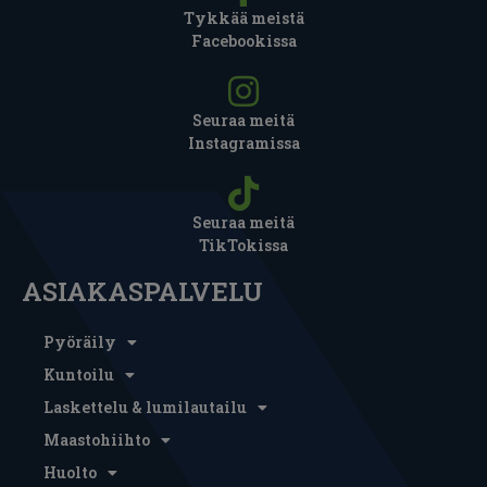
Tykkää meistä
Facebookissa
Seuraa meitä
Instagramissa
Seuraa meitä
TikTokissa
ASIAKASPALVELU
Pyöräily
Kuntoilu
Laskettelu & lumilautailu
Maastohiihto
Huolto