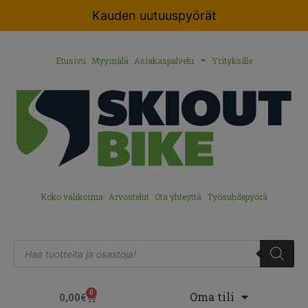
Kauden uutuuspyörät
Etusivu
Myymälä
Asiakaspalvelu
Yrityksille
Koko valikoima
Arvostelut
Ota yhteyttä
Työsuhdepyörä
0
Oma tili
0,00
€