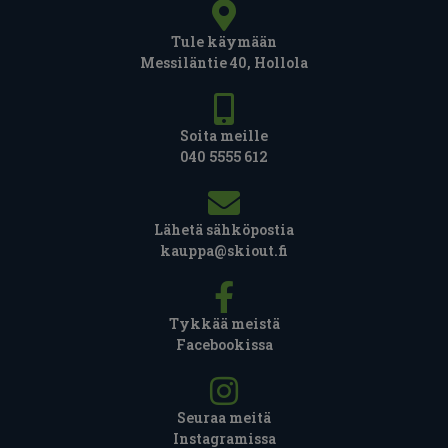
Tule käymään
Messiläntie 40, Hollola
Soita meille
040 5555 612
Lähetä sähköpostia
kauppa@skiout.fi
Tykkää meistä
Facebookissa
Seuraa meitä
Instagramissa