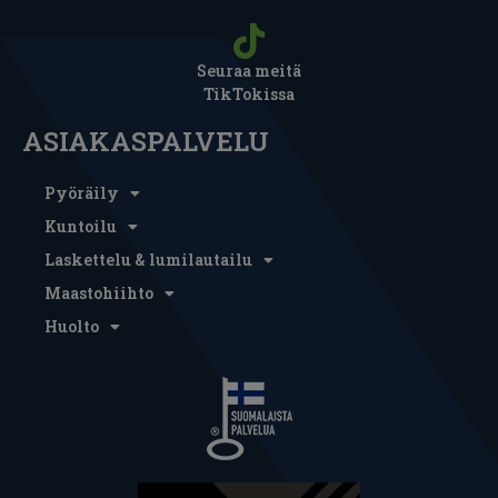
Seuraa meitä
TikTokissa
ASIAKASPALVELU
Pyöräily
Kuntoilu
Laskettelu & lumilautailu
Maastohiihto
Huolto