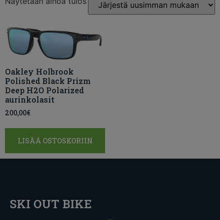
Näytetään ainoa tulos
Oakley Holbrook
Polished Black Prizm
Deep H2O Polarized
aurinkolasit
200,00
€
LISÄÄ OSTOSKORIIN
SKI OUT BIKE