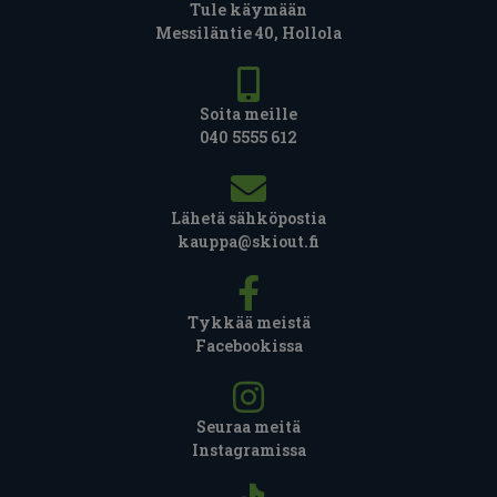
Tule käymään
Messiläntie 40, Hollola
Soita meille
040 5555 612
Lähetä sähköpostia
kauppa@skiout.fi
Tykkää meistä
Facebookissa
Seuraa meitä
Instagramissa