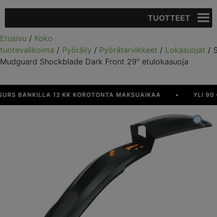
TUOTTEET
Etusivu
/
Koko
tuotevalikoima
/
Pyöräily
/
Pyörätarvikkeet
/
Lokasuojat
/ 
Mudguard Shockblade Dark Front 29″ etulokasuoja
RS BANKILLA 12 KK KOROTONTA MAKSUAIKAA
•
YLI 90 €