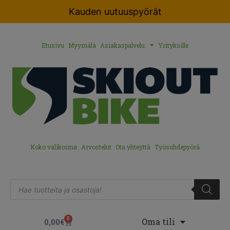
Kauden uutuuspyörät
Etusivu
Myymälä
Asiakaspalvelu
Yrityksille
Koko valikoima
Arvostelut
Ota yhteyttä
Työsuhdepyörä
0
Oma tili
0,00
€