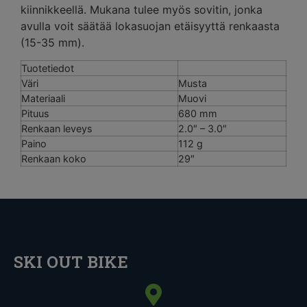
kiinnikkeellä. Mukana tulee myös sovitin, jonka
avulla voit säätää lokasuojan etäisyyttä renkaasta
(15-35 mm).
Tuotetiedot
Väri
Musta
Materiaali
Muovi
Pituus
680 mm
Renkaan leveys
2.0″ – 3.0″
Paino
112 g
Renkaan koko
29″
SKI OUT BIKE