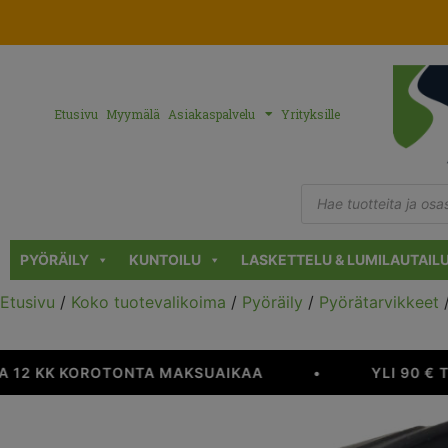
Etusivu
Myymälä
Asiakaspalvelu
Yrityksille
PYÖRÄILY
KUNTOILU
LASKETTELU & LUMILAUTAIL
Etusivu
/
Koko tuotevalikoima
/
Pyöräily
/
Pyörätarvikkeet
 12 KK KOROTONTA MAKSUAIKAA
•
YLI 90 € 