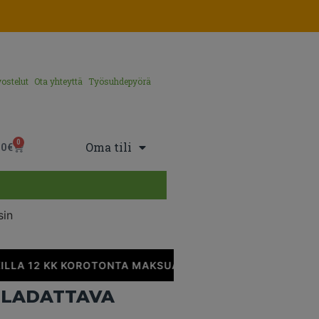
ostelut
Ota yhteyttä
Työsuhdepyörä
0
Oma tili
00
€
sin
LLA 12 KK KOROTONTA MAKSUAIKAA
•
-LADATTAVA