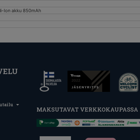
 li-Ion akku 850mAh
VELU
utailu
MAKSUTAVAT VERKKOKAUPASSA