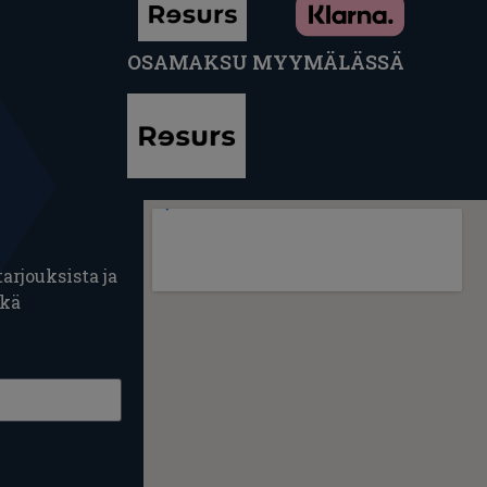
OSAMAKSU MYYMÄLÄSSÄ
arjouksista ja
ekä