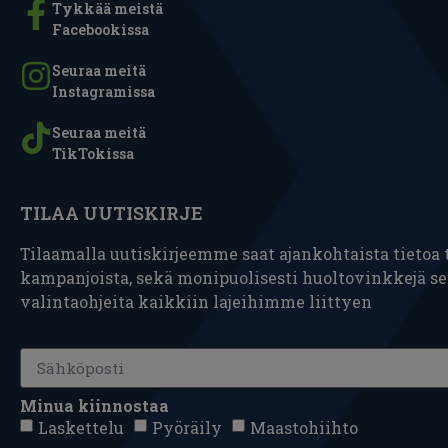
Tykkää meistä
Facebookissa
Seuraa meitä
Instagramissa
Seuraa meitä
TikTokissa
TILAA UUTISKIRJE
Tilaamalla uutiskirjeemme saat ajankohtaista tietoa t
kampanjoista, sekä monipuolisesti huoltovinkkejä s
valintaohjeita kaikkiin lajeihimme liittyen
Minua kiinnostaa
Laskettelu
Pyöräily
Maastohiihto