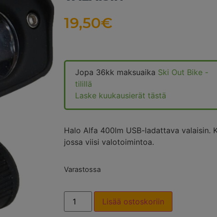
19,50
€
Jopa 36kk maksuaika
Ski Out Bike -
tilillä
Laske kuukausierät tästä
Halo Alfa 400lm USB-ladattava valaisin.
jossa viisi valotoimintoa.
Varastossa
Lisää ostoskoriin