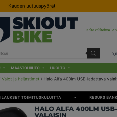
Kauden uutuuspyörät
Koko valikoima
Arv
0,
U
MAASTOHIIHTO
HUOLTO
/
Valot ja heijastimet
/ Halo Alfa 400lm USB-ladattava valai
TILAUKSET TOIMITUSKULUITTA
•
RESURS BANKI
HALO ALFA 400LM USB
VALAISIN