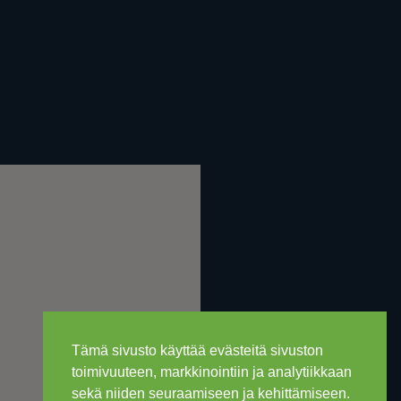
Tämä sivusto käyttää evästeitä sivuston
toimivuuteen, markkinointiin ja analytiikkaan
sekä niiden seuraamiseen ja kehittämiseen.