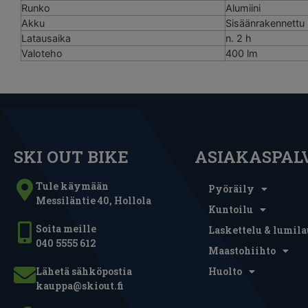
Runko
Alumiini
Akku
Sisäänrakennettu
Latausaika
n. 2 h
Valoteho
400 lm
SKI OUT BIKE
ASIAKASPAL
Tule käymään
Pyöräily
Messiläntie 40, Hollola
Kuntoilu
Soita meille
Laskettelu & lumila
040 5555 612
Maastohiihto
Lähetä sähköpostia
Huolto
kauppa@skiout.fi