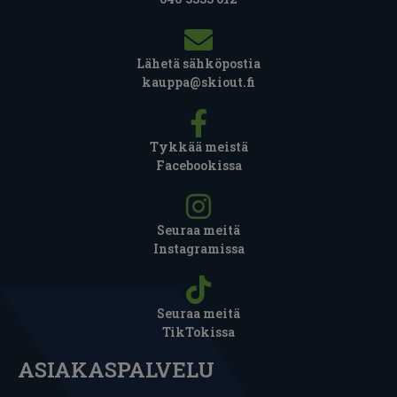
Lähetä sähköpostia
kauppa@skiout.fi
Tykkää meistä
Facebookissa
Seuraa meitä
Instagramissa
Seuraa meitä
TikTokissa
ASIAKASPALVELU