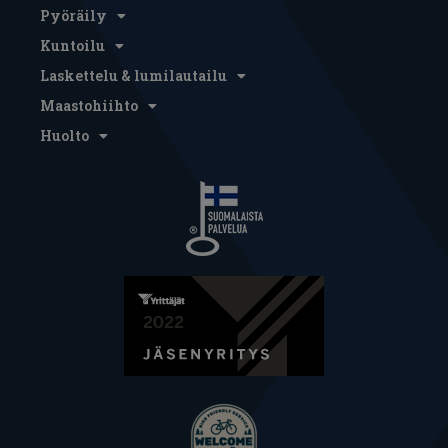
Pyöräily
Kuntoilu
Laskettelu & lumilautailu
Maastohiihto
Huolto