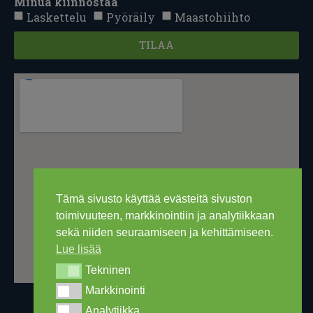
Minua kiinnostaa
Laskettelu
Pyöräily
Maastohiihto
TILAA
Tämä sivusto käyttää evästeitä sivuston
toimivuuteen, markkinointiin ja analytiikkaan
sekä niiden seuraamiseen ja kehittämiseen.
Lue lisää
Tekninen
Tekninen
Markkinointi
Markkinointi
Analytiikka
Analytiikka