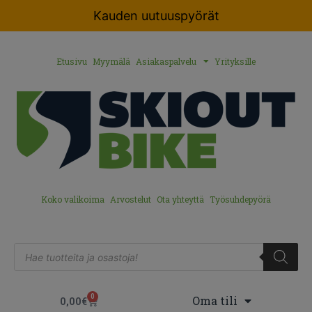
Kauden uutuuspyörät
Etusivu
Myymälä
Asiakaspalvelu
Yrityksille
Koko valikoima
Arvostelut
Ota yhteyttä
Työsuhdepyörä
0
Oma tili
0,00
€