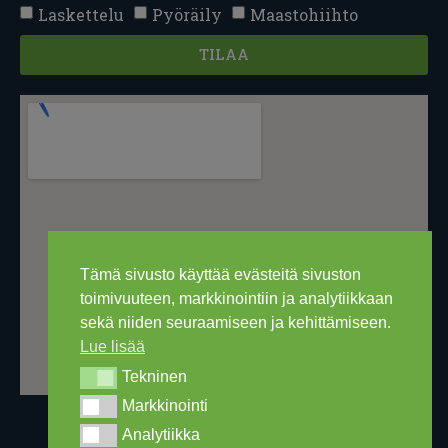
Laskettelu
Pyöräily
Maastohiihto
TILAA
Tämä sivusto käyttää evästeitä sivuston
toimivuuteen, markkinointiin ja analytiikkaan
sekä niiden seuraamiseen ja kehittämiseen.
Lue lisää
Tekninen
Tekninen
Markkinointi
Markkinointi
Analytiikka
Analytiikka