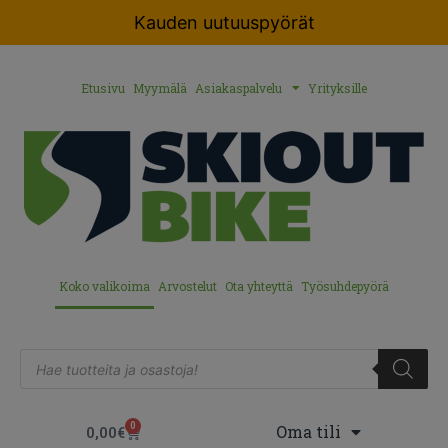
Kauden uutuuspyörät
Etusivu
Myymälä
Asiakaspalvelu
Yrityksille
Koko valikoima
Arvostelut
Ota yhteyttä
Työsuhdepyörä
0
Oma tili
0,00
€