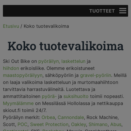
TUOTTEET
Etusivu
/ Koko tuotevalikoima
Koko tuotevalikoima
Ski Out Bike on
pyöräilyn,
laskettelun
ja
hiihdon
erikoisliike. Olemme erikoistuneet
maastopyöräilyyn
, sähköpyöriin ja
gravel-pyöriin
. Meillä
on laaja valikoima lasketteluun ja murtomaahiihtoon
tarvittavia harrastuvälineitä. Luotettava ja
ammattitaitoinen
pyörä-
ja
suksihuolto
toimii nopeasti.
Myymälämme
on Messilässä Hollolassa ja nettikauppa
skiout.fi toimii 24/7.
Pyöräilyn merkit:
Orbea
,
Cannondale
, Rock Machine,
Scott,
POC
,
Sweet Protection
,
Oakley
,
Shimano
,
Abus
,