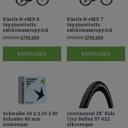
Kästle K-eMX 8
Kästle K-eMX 7
täysjousitettu
täysjousitettu
sähkömaastopyörä
sähkömaastopyörä
6999,00
€
4799,00
€
5999,00
€
3799,00
€
KATSO LISÄÄ
KATSO LISÄÄ
Schwalbe 24 x 2.10-2.80
Continental 28″ Ride
Schrader 40 mm
City Reflex 37-622
sisärengas
ulkorengas