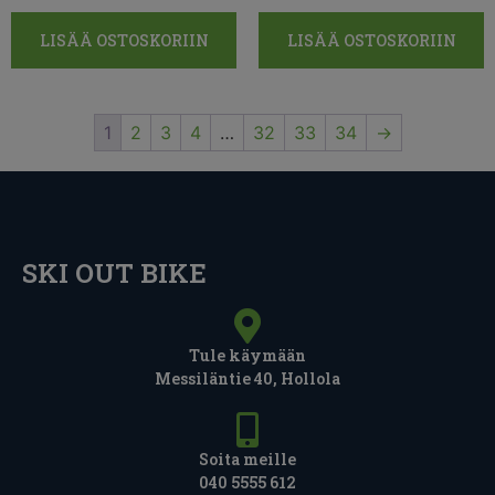
LISÄÄ OSTOSKORIIN
LISÄÄ OSTOSKORIIN
1
2
3
4
…
32
33
34
→
SKI OUT BIKE
Tule käymään
Messiläntie 40, Hollola
Soita meille
040 5555 612