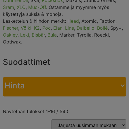
Continental
, SKS,
Rockshox
, Maxxis, Crankbrothers,
Sram
,
XLC
,
Muc-Off
. Ostamme ja myymme myös
käytettyjä suksia & monoja.
Laskettelun & hiihdon merkit:
Head
, Atomic, Faction,
Fischer
,
Völkl
,
K2
,
Poc
,
Elan
,
Line
,
Dalbello
,
Bollé
, Spy+,
Oakley
,
Leki
,
Eisbär
,
Bula
, Marker, Tyrolia, Roeckl,
Optiwax.
Suodattimet
Hinta
Näytetään tulokset 1–16 / 540