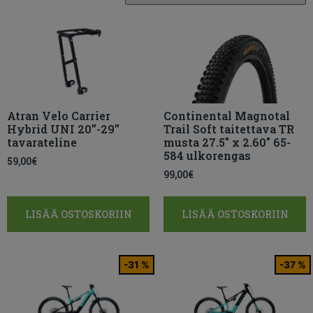
Atran Velo Carrier
Continental Magnotal
Hybrid UNI 20”-29”
Trail Soft taitettava TR
tavarateline
musta 27.5″ x 2.60″ 65-
584 ulkorengas
59,00
€
99,00
€
LISÄÄ OSTOSKORIIN
LISÄÄ OSTOSKORIIN
-31 %
-37 %