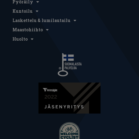
Pyöräily
Kuntoilu
Laskettelu & lumilautailu
Maastohiihto
Huolto