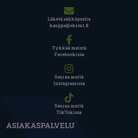
Lähetä sähköpostia
kauppa@skiout.fi
Tykkää meistä
Facebookissa
Seuraa meitä
Instagramissa
Seuraa meitä
TikTokissa
ASIAKASPALVELU