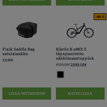
-40 %
Fizik Saddle Bag
Kästle K-eMX 5
satulalaukku
täysjousitettu
sähkömaastopyörä
29,90
€
4999,00
€
2999,00
€
LISÄÄ OSTOSKORIIN
KATSO LISÄÄ