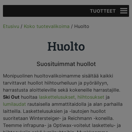
TUOTTEET
Etusivu
/
Koko tuotevalikoima
/ Huolto
Huolto
Suosituimmat huollot
Monipuolinen huoltovalikoimamme sisältää kaikki
tarvittavat huollot hiihtourheiluun ja pyöräilyyn,
harrastusta aloitteleville sekä kokeneille harrastajille.
Ski Out
huoltaa
laskettelusukset, hiihtosukset
ja
lumilaudat
rautaisella ammattitaidolla ja alan parhailla
laitteilla. Laskettelusuksien ja -lautojen huollot
suoritetaan Wintersteiger- ja Reichmann -koneilla.
Teemme infrapuna- ja Optiwax-voitelut laskettelu- ja