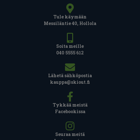
Tule käymään
Messiläntie 40, Hollola
Soita meille
040 5555 612
Lähetä sähköpostia
kauppa@skiout.fi
Tykkää meistä
Facebookissa
Seuraa meitä