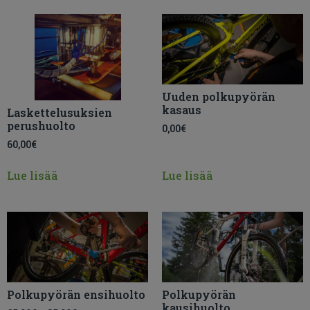
Uuden polkupyörän
kasaus
Laskettelusuksien
perushuolto
0,00
€
60,00
€
Lue lisää
Lue lisää
Polkupyörän ensihuolto
Polkupyörän
kausihuolto