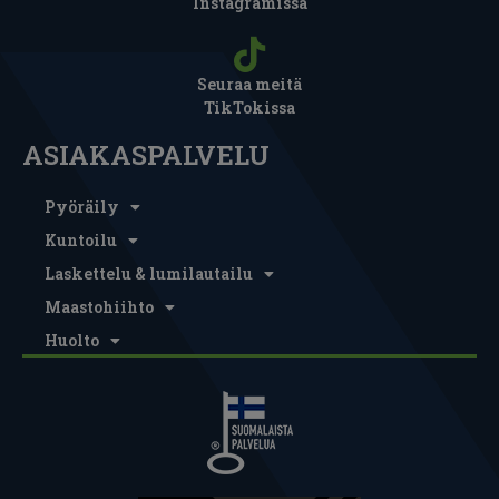
Instagramissa
Seuraa meitä
TikTokissa
ASIAKASPALVELU
Pyöräily
Kuntoilu
Laskettelu & lumilautailu
Maastohiihto
Huolto