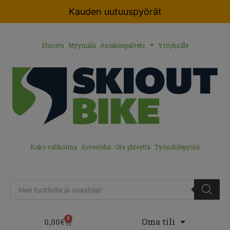
Kauden uutuuspyörät
Etusivu
Myymälä
Asiakaspalvelu
Yrityksille
Koko valikoima
Arvostelut
Ota yhteyttä
Työsuhdepyörä
0
Oma tili
0,00
€