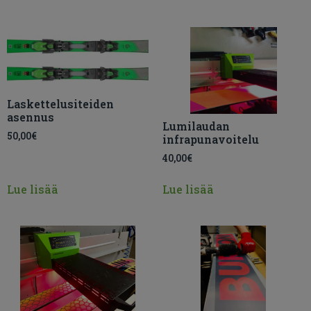
Laskettelusiteiden
asennus
Lumilaudan
50,00
€
infrapunavoitelu
40,00
€
Lue lisää
Lue lisää