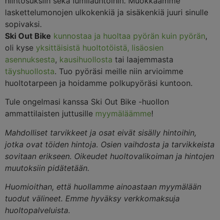
hiihtosuksiin sekä lumilauhtoihin. Muokkaamme
laskettelumonojen ulkokenkiä ja sisäkenkiä juuri sinulle
sopivaksi.
Ski Out Bike
kunnostaa ja huoltaa pyörän kuin pyörän
,
oli kyse
yksittäisistä huoltotöistä, lisäosien
asennuksesta
,
kausihuollosta
tai laajemmasta
täyshuollosta
. Tuo pyöräsi meille niin arvioimme
huoltotarpeen ja hoidamme polkupyöräsi kuntoon.
Tule ongelmasi kanssa Ski Out Bike -huollon
ammattilaisten juttusille
myymäläämme
!
Mahdolliset tarvikkeet ja osat eivät sisälly hintoihin,
jotka ovat töiden hintoja. Osien vaihdosta ja tarvikkeista
sovitaan erikseen. Oikeudet huoltovalikoiman ja hintojen
muutoksiin pidätetään.
Huomioithan, että huollamme ainoastaan myymälään
tuodut välineet. Emme hyväksy verkkomaksuja
huoltopalveluista.