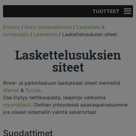
TUOTTEET
Etusivu
/
Koko tuotevalikoima
/
Laskettelu &
lumilautailu
/
Laskettelu
/ Laskettelusuksien siteet
Laskettelusuksien
siteet
Rinne- ja parkkilaskuun laadukkaat siteet merkeiltä
Marker
&
Tyrolia
.
Osa löytyy nettikaupasta, laajempi valikoima
myymälästä
. Olethan yhteydessä asiakaspalveluumme
jos oikean sidemallin valinta askarruttaa!
Suodattimet