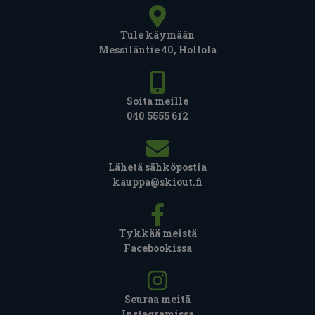
Tule käymään
Messiläntie 40, Hollola
Soita meille
040 5555 612
Lähetä sähköpostia
kauppa@skiout.fi
Tykkää meistä
Facebookissa
Seuraa meitä
Instagramissa