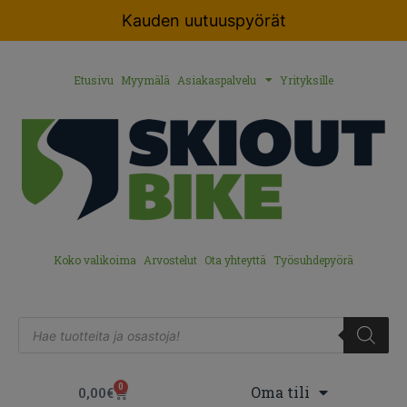
Kauden uutuuspyörät
Etusivu
Myymälä
Asiakaspalvelu
Yrityksille
Koko valikoima
Arvostelut
Ota yhteyttä
Työsuhdepyörä
0
Oma tili
0,00
€