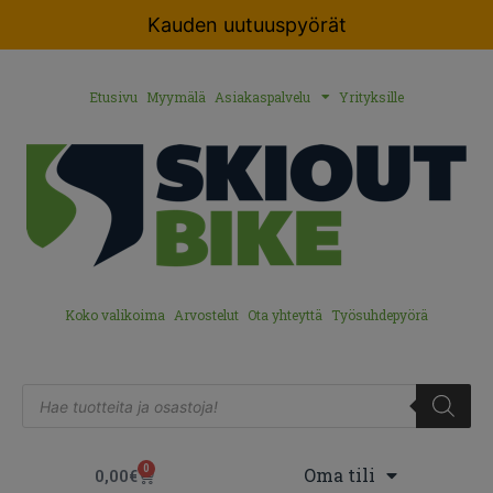
Kauden uutuuspyörät
Etusivu
Myymälä
Asiakaspalvelu
Yrityksille
Koko valikoima
Arvostelut
Ota yhteyttä
Työsuhdepyörä
0
Oma tili
0,00
€