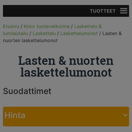
TUOTTEET
Etusivu
/
Koko tuotevalikoima
/
Laskettelu &
lumilautailu
/
Laskettelu
/
Laskettelumonot
/ Lasten &
nuorten laskettelumonot
Lasten & nuorten
laskettelumonot
Suodattimet
Hinta