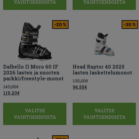
VAIHTOEHDOISTA
VAIHTOEHDOISTA
-20 %
-30 %
Dalbello Il Moro 60 IF
Head Raptor 40 2025
2026 lasten ja nuorten
lasten laskettelumonot
parkki/freestyle-monot
135,00
€
149,00
€
94,50
€
119,20
€
VALITSE
VALITSE
VAIHTOEHDOISTA
VAIHTOEHDOISTA