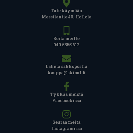
Tule käymään
Messiläntie 40, Hollola
Soita meille
040 5555 612
Lähetä sähköpostia
kauppa@skiout.fi
Tykkää meistä
Facebookissa
Seuraa meitä
Instagramissa