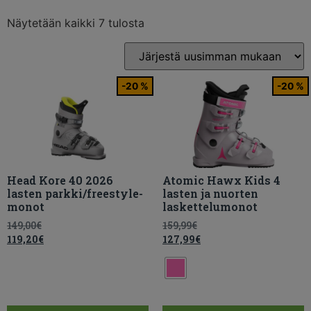
Näytetään kaikki 7 tulosta
-20 %
-20 %
Head Kore 40 2026
Atomic Hawx Kids 4
lasten parkki/freestyle-
lasten ja nuorten
monot
laskettelumonot
149,00
€
159,99
€
119,20
€
127,99
€