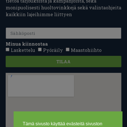
tietoa tarjouksista ja kampanjoista, sekä
monipuolisesti huoltovinkkejä sekä valintaohjeita
kaikkiin lajeihimme liittyen
Minua kiinnostaa
Laskettelu
Pyöräily
Maastohiihto
TILAA
Tämä sivusto käyttää evästeitä sivuston