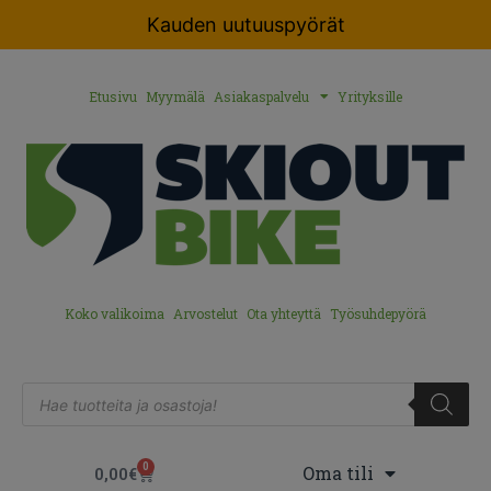
Kauden uutuuspyörät
Etusivu
Myymälä
Asiakaspalvelu
Yrityksille
Koko valikoima
Arvostelut
Ota yhteyttä
Työsuhdepyörä
0
Oma tili
0,00
€