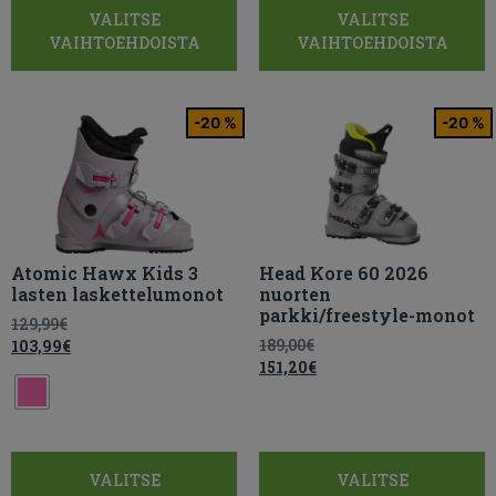
VALITSE
VALITSE
VAIHTOEHDOISTA
VAIHTOEHDOISTA
-20 %
-20 %
Atomic Hawx Kids 3
Head Kore 60 2026
lasten laskettelumonot
nuorten
parkki/freestyle-monot
129,99
€
189,00
€
103,99
€
151,20
€
VALITSE
VALITSE