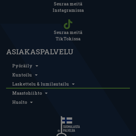
Seuraa meitä
Instagramissa
Seuraa meitä
TikTokissa
ASIAKASPALVELU
Pyöräily
Kuntoilu
Laskettelu & lumilautailu
Maastohiihto
Huolto