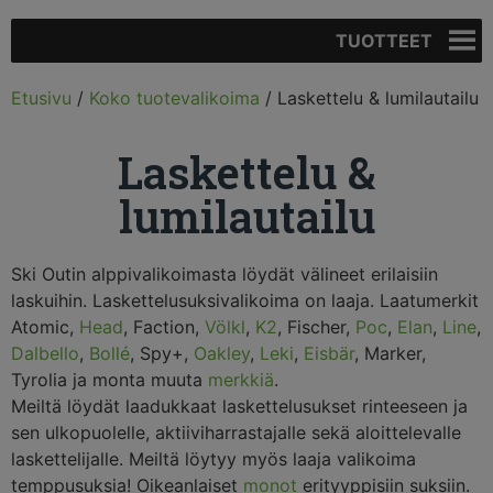
TUOTTEET
Etusivu
/
Koko tuotevalikoima
/ Laskettelu & lumilautailu
Laskettelu &
lumilautailu
Ski Outin alppivalikoimasta löydät välineet erilaisiin
laskuihin. Laskettelusuksivalikoima on laaja. Laatumerkit
Atomic,
Head
, Faction,
Völkl
,
K2
, Fischer,
Poc
,
Elan
,
Line
,
Dalbello
,
Bollé
, Spy+,
Oakley
,
Leki
,
Eisbär
, Marker,
Tyrolia ja monta muuta
merkkiä
.
Meiltä löydät laadukkaat laskettelusukset rinteeseen ja
sen ulkopuolelle, aktiiviharrastajalle sekä aloittelevalle
laskettelijalle. Meiltä löytyy myös laaja valikoima
temppusuksia! Oikeanlaiset
monot
erityyppisiin suksiin.