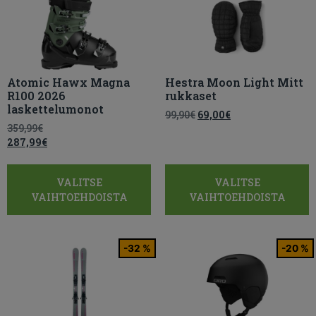
Atomic Hawx Magna
Hestra Moon Light Mitt
R100 2026
rukkaset
laskettelumonot
99,90
€
69,00
€
359,99
€
287,99
€
VALITSE
VALITSE
VAIHTOEHDOISTA
VAIHTOEHDOISTA
-32 %
-20 %