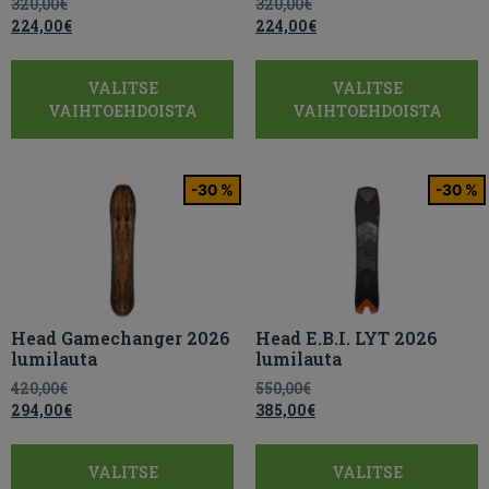
320,00
€
320,00
€
224,00
€
224,00
€
VALITSE
VALITSE
VAIHTOEHDOISTA
VAIHTOEHDOISTA
-30 %
-30 %
Head Gamechanger 2026
Head E.B.I. LYT 2026
lumilauta
lumilauta
420,00
€
550,00
€
294,00
€
385,00
€
VALITSE
VALITSE