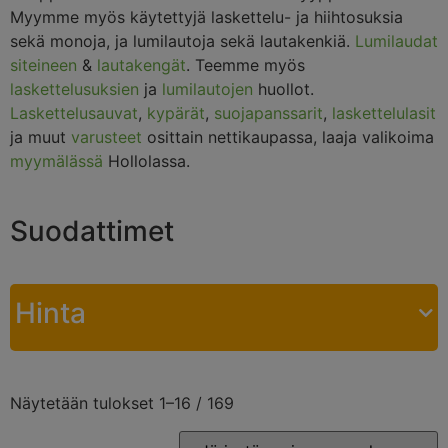
Myymme myös käytettyjä laskettelu- ja hiihtosuksia
sekä monoja, ja lumilautoja sekä lautakenkiä.
Lumilaudat
siteineen
&
lautakengät
. Teemme myös
laskettelusuksien
ja
lumilautojen
huollot.
Laskettelusauvat
,
kypärät
,
suojapanssarit
,
laskettelulasit
ja muut
varusteet
osittain nettikaupassa, laaja valikoima
myymälässä
Hollolassa.
Suodattimet
Hinta
Näytetään tulokset 1–16 / 169