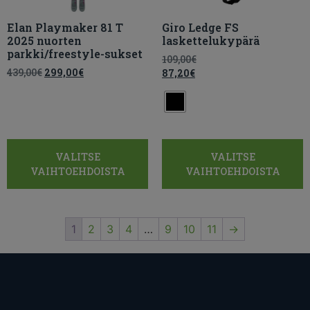
Elan Playmaker 81 T
Giro Ledge FS
2025 nuorten
laskettelukypärä
parkki/freestyle-sukset
109,00
€
439,00
€
299,00
€
87,20
€
VALITSE
VALITSE
VAIHTOEHDOISTA
VAIHTOEHDOISTA
1
2
3
4
…
9
10
11
→