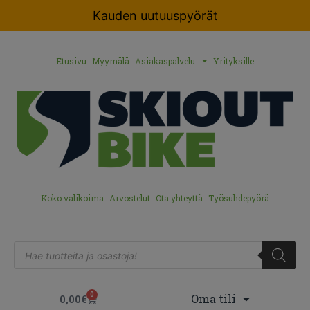
Kauden uutuuspyörät
Etusivu
Myymälä
Asiakaspalvelu
Yrityksille
Koko valikoima
Arvostelut
Ota yhteyttä
Työsuhdepyörä
0
Oma tili
0,00
€