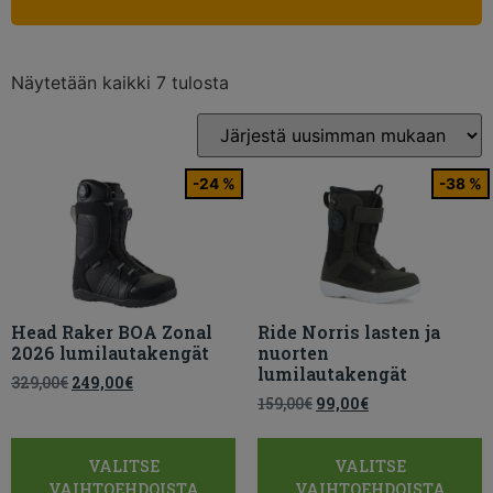
Näytetään kaikki 7 tulosta
-24 %
-38 %
Head Raker BOA Zonal
Ride Norris lasten ja
2026 lumilautakengät
nuorten
lumilautakengät
329,00
€
249,00
€
159,00
€
99,00
€
VALITSE
VALITSE
VAIHTOEHDOISTA
VAIHTOEHDOISTA