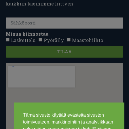
kaikkiin lajeihimme liittyen
Minua kiinnostaa
Laskettelu
Pyöräily
Maastohiihto
TILAA
Tämä sivusto käyttää evästeitä sivuston
toimivuuteen, markkinointiin ja analytiikkaan
sekä niiden seuraamiseen ja kehittämiseen.