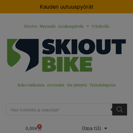
Kauden uutuuspyörät
Etusivu
Myymälä
Asiakaspalvelu
Yrityksille
Koko valikoima
Arvostelut
Ota yhteyttä
Työsuhdepyörä
0
Oma tili
0,00
€