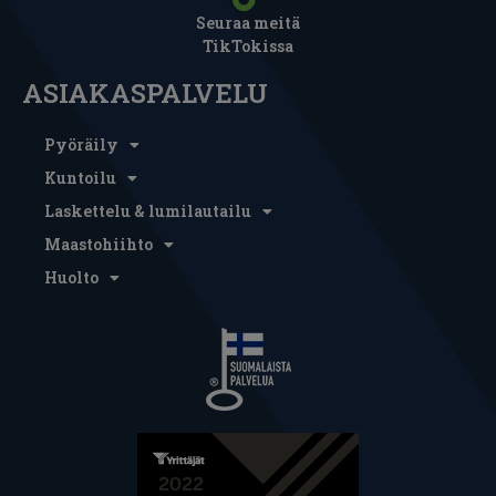
Seuraa meitä
TikTokissa
ASIAKASPALVELU
Pyöräily
Kuntoilu
Laskettelu & lumilautailu
Maastohiihto
Huolto