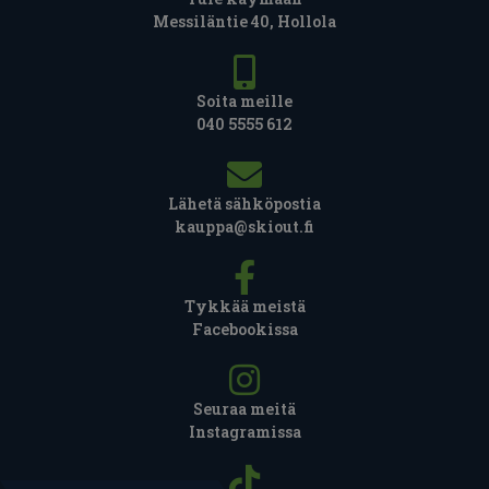
Messiläntie 40, Hollola
Soita meille
040 5555 612
Lähetä sähköpostia
kauppa@skiout.fi
Tykkää meistä
Facebookissa
Seuraa meitä
Instagramissa