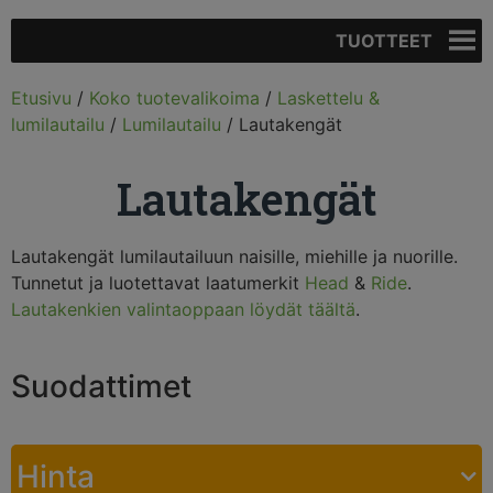
TUOTTEET
Etusivu
/
Koko tuotevalikoima
/
Laskettelu &
lumilautailu
/
Lumilautailu
/ Lautakengät
Lautakengät
Lautakengät lumilautailuun naisille, miehille ja nuorille.
Tunnetut ja luotettavat laatumerkit
Head
&
Ride
.
Lautakenkien valintaoppaan löydät täältä
.
Suodattimet
Hinta