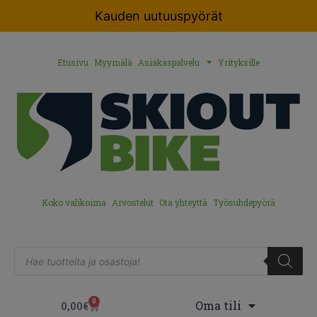
Kauden uutuuspyörät
Etusivu
Myymälä
Asiakaspalvelu
Yrityksille
Koko valikoima
Arvostelut
Ota yhteyttä
Työsuhdepyörä
0
Oma tili
0,00
€