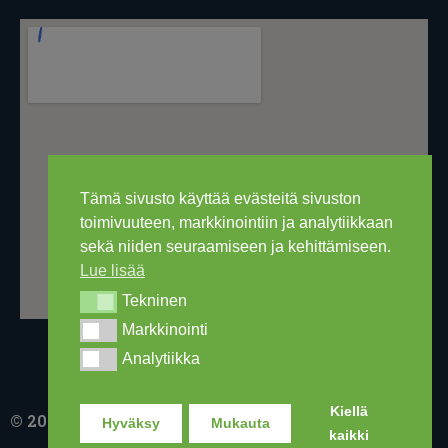
Tämä sivusto käyttää evästeitä sivuston
toimivuuteen, markkinointiin ja analytiikkaan
sekä niiden seuraamiseen ja kehittämiseen.
Lue lisää
Tekninen
Tekninen
Markkinointi
Markkinointi
Analytiikka
Analytiikka
Kiellä
© 2016-2026 Ski Out Bike, Ski-Outlet Finland Oy
Hyväksy
Mukauta
kaikki