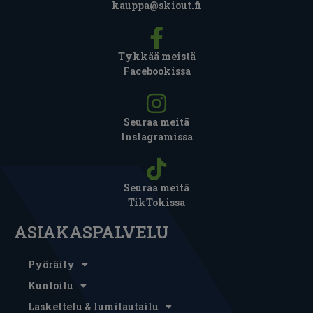
kauppa@skiout.fi
Tykkää meistä
Facebookissa
Seuraa meitä
Instagramissa
Seuraa meitä
TikTokissa
ASIAKASPALVELU
Pyöräily
Kuntoilu
Laskettelu & lumilautailu