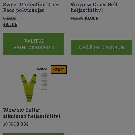
Sweet Protection Knee
Wowow Cross Belt
Pads polvisuojat
heijastinliivi
99,00
€
15,50
€
10,00
€
49,50
€
VALITSE
VAIHTOEHDOISTA
LISÄÄ OSTOSKORIIN
-24 %
Wowow Collar
aikuisten heijastinliivi
10,50
€
8,00
€