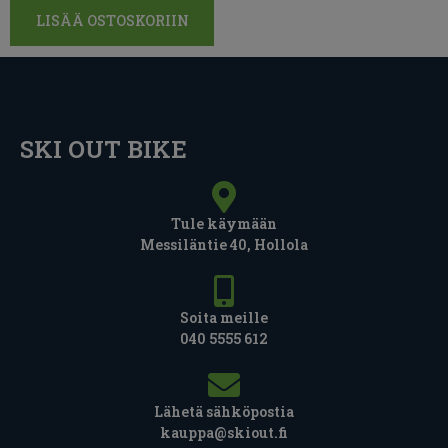
LISÄÄ OSTOSKORIIN
SKI OUT BIKE
Tule käymään
Messiläntie 40, Hollola
Soita meille
040 5555 612
Lähetä sähköpostia
kauppa@skiout.fi