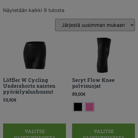
Näytetään kaikki 9 tulosta
Löffler W Cycling
Seryt Flow Knee
Undershorts naisten
polvisuojat
pyöräilyalushousut
89,00
€
59,90
€
VALITSE
VALITSE
VAIHTOEHDOISTA
VAIHTOEHDOISTA