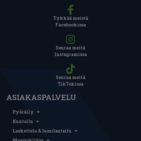
Tykkää meistä
Facebookissa
Seuraa meitä
Instagramissa
Seuraa meitä
TikTokissa
ASIAKASPALVELU
Pyöräily
Kuntoilu
Laskettelu & lumilautailu
Maastohiihto