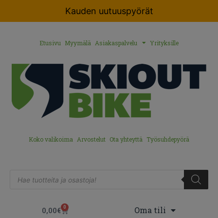
Kauden uutuuspyörät
Etusivu
Myymälä
Asiakaspalvelu
Yrityksille
Koko valikoima
Arvostelut
Ota yhteyttä
Työsuhdepyörä
0
Oma tili
0,00
€