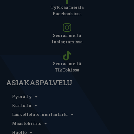
Tykkää meistä
Facebookissa
Seuraa meitä
Instagramissa
Seuraa meitä
TikTokissa
ASIAKASPALVELU
Pyöräily
Kuntoilu
Laskettelu & lumilautailu
Maastohiihto
Huolto