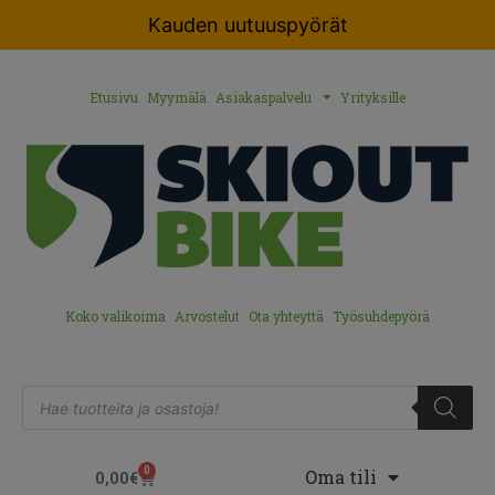
Kauden uutuuspyörät
Etusivu
Myymälä
Asiakaspalvelu
Yrityksille
Koko valikoima
Arvostelut
Ota yhteyttä
Työsuhdepyörä
0
Oma tili
0,00
€