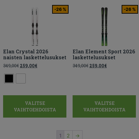
-26 %
-26 %
Elan Crystal 2026
Elan Element Sport 2026
naisten laskettelusukset
laskettelusukset
349,00
€
259,00
€
349,00
€
259,00
€
VALITSE
VALITSE
VAIHTOEHDOISTA
VAIHTOEHDOISTA
1
2
→