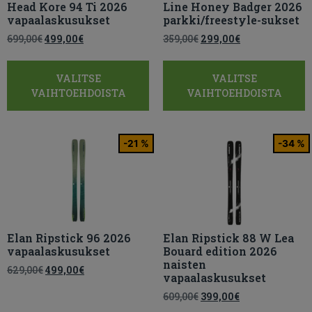
Head Kore 94 Ti 2026
Line Honey Badger 2026
vapaalaskusukset
parkki/freestyle-sukset
699,00
€
499,00
€
359,00
€
299,00
€
VALITSE
VALITSE
VAIHTOEHDOISTA
VAIHTOEHDOISTA
-21 %
-34 %
Elan Ripstick 96 2026
Elan Ripstick 88 W Lea
vapaalaskusukset
Bouard edition 2026
naisten
629,00
€
499,00
€
vapaalaskusukset
609,00
€
399,00
€