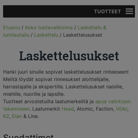
TUOTTEET
Etusivu
/
Koko tuotevalikoima
/
Laskettelu &
lumilautailu
/
Laskettelu
/ Laskettelusukset
Laskettelusukset
Hanki juuri sinulle sopivat laskettelusukset rinteeseen!
Meiltä löydät sopivat rinnesukset aloittelijalle,
harrastajalle ja ekspertille. Laskettelusukset naisille,
miehille, nuorille ja lapsille.
Tuotteet arvostetuilta laatumerkeiltä ja
apua valintojen
tekemiseen
. Laatumerkit
Head
, Atomic, Faction,
Völkl
,
K2
,
Elan
& Line.
Suodattimet