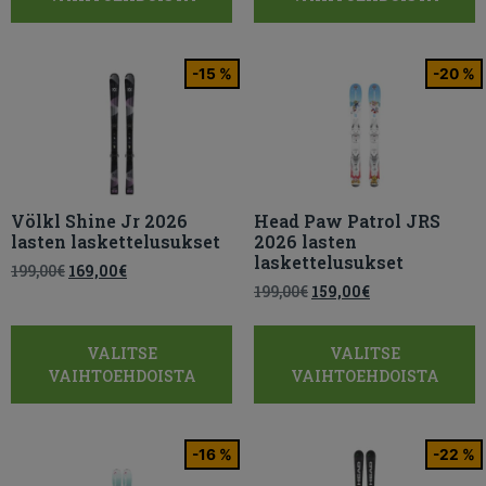
-15 %
-20 %
Völkl Shine Jr 2026
Head Paw Patrol JRS
lasten laskettelusukset
2026 lasten
laskettelusukset
199,00
€
169,00
€
199,00
€
159,00
€
VALITSE
VALITSE
VAIHTOEHDOISTA
VAIHTOEHDOISTA
-16 %
-22 %