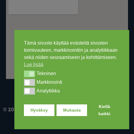
Tämä sivusto käyttää evästeitä sivuston
toimivuuteen, markkinointiin ja analytiikkaan
sekä niiden seuraamiseen ja kehittämiseen.
Lue lisää
Tekninen
Tekninen
Markkinointi
Markkinointi
Analytiikka
Analytiikka
Kiellä
© 2016-2026 Ski Out Bike, Ski-Outlet Finland Oy
Hyväksy
Mukauta
kaikki