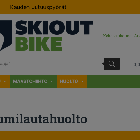
Kauden uutuuspyörät
Koko valikoima
Arv
0,
U
MAASTOHIIHTO
HUOLTO
umilautahuolto