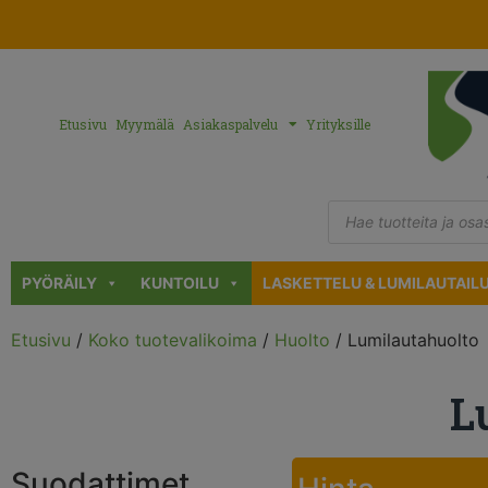
Etusivu
Myymälä
Asiakaspalvelu
Yrityksille
PYÖRÄILY
KUNTOILU
LASKETTELU & LUMILAUTAIL
Etusivu
/
Koko tuotevalikoima
/
Huolto
/ Lumilautahuolto
L
Suodattimet