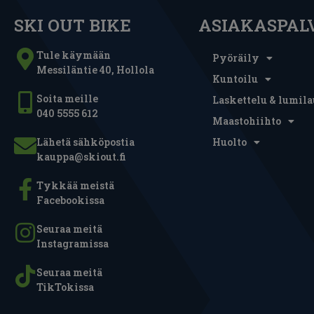
SKI OUT BIKE
ASIAKASPAL
Tule käymään
Pyöräily
Messiläntie 40, Hollola
Kuntoilu
Soita meille
Laskettelu & lumila
040 5555 612
Maastohiihto
Lähetä sähköpostia
Huolto
kauppa@skiout.fi
Tykkää meistä
Facebookissa
Seuraa meitä
Instagramissa
Seuraa meitä
TikTokissa