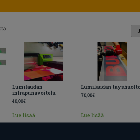
sta
Lumilaudan
Lumilaudan täyshuolt
infrapunavoitelu
70,00
€
40,00
€
Lue lisää
Lue lisää