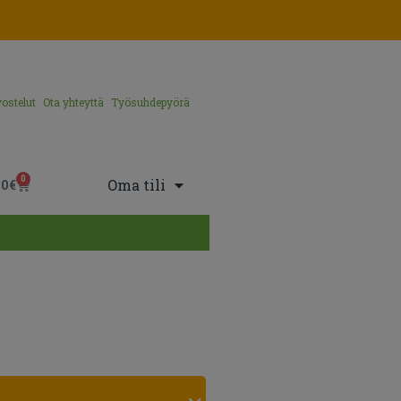
ostelut
Ota yhteyttä
Työsuhdepyörä
0
Oma tili
00
€