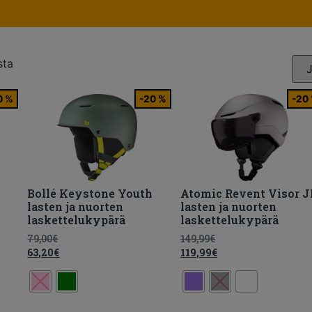
sta
0 %
-20 %
-20
Bollé Keystone Youth
Atomic Revent Visor J
lasten ja nuorten
lasten ja nuorten
laskettelukypärä
laskettelukypärä
79,00
€
149,99
€
63,20
€
119,99
€