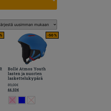
 %
-50 %
R
Bollé Atmos Youth
lasten ja nuorten
laskettelukypärä
89,00
€
44,50
€