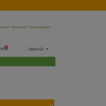
ostelut
Ota yhteyttä
Työsuhdepyörä
0
Oma tili
00
€