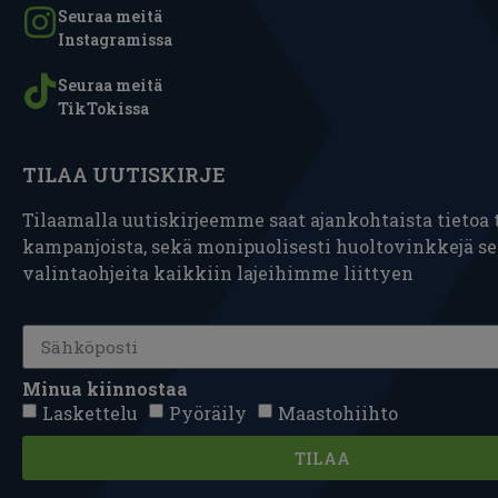
Seuraa meitä
Instagramissa
Seuraa meitä
TikTokissa
TILAA UUTISKIRJE
Tilaamalla uutiskirjeemme saat ajankohtaista tietoa t
kampanjoista, sekä monipuolisesti huoltovinkkejä s
valintaohjeita kaikkiin lajeihimme liittyen
Minua kiinnostaa
Laskettelu
Pyöräily
Maastohiihto
TILAA