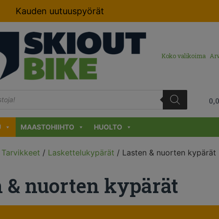
Kauden uutuuspyörät
Koko valikoima
Arv
0,
U
MAASTOHIIHTO
HUOLTO
/
Tarvikkeet
/
Laskettelukypärät
/ Lasten & nuorten kypärät
n & nuorten kypärät