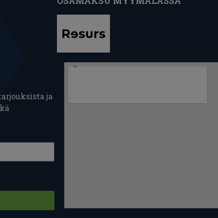
OSAMAKSU MYYMÄLÄSSÄ
arjouksista ja
ekä