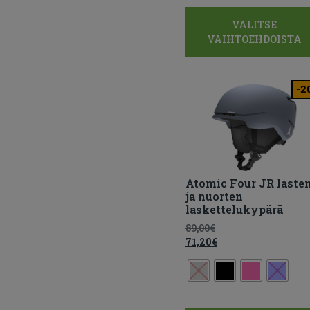
VALITSE
VAIHTOEHDOISTA
-2
Atomic Four JR laste
ja nuorten
laskettelukypärä
89,00
€
71,20
€