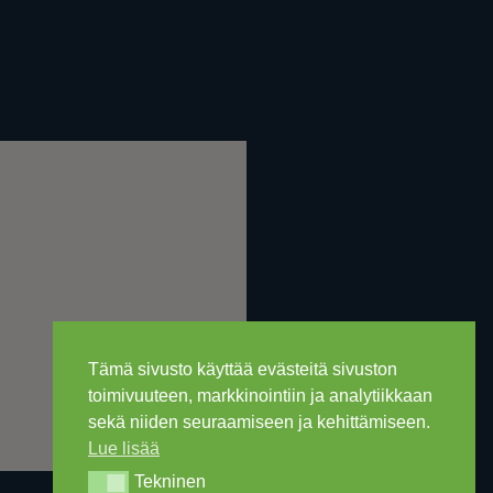
Tämä sivusto käyttää evästeitä sivuston
toimivuuteen, markkinointiin ja analytiikkaan
sekä niiden seuraamiseen ja kehittämiseen.
Lue lisää
Tekninen
Tekninen