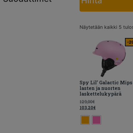
Hinta
Näytetään kaikki 5 tulo
-2
Spy Lil’ Galactic Mips
lasten ja nuorten
laskettelukypärä
129,00
€
103,20
€