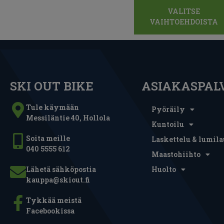
VALITSE
VAIHTOEHDOISTA
SKI OUT BIKE
ASIAKASPAL
Tule käymään
Pyöräily
Messiläntie 40, Hollola
Kuntoilu
Soita meille
Laskettelu & lumila
040 5555 612
Maastohiihto
Lähetä sähköpostia
Huolto
kauppa@skiout.fi
Tykkää meistä
Facebookissa