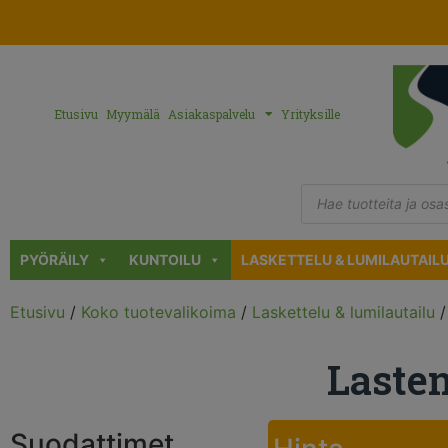
Etusivu
Myymälä
Asiakaspalvelu
Yrityksille
PYÖRÄILY
KUNTOILU
LASKETTELU & LUMILAUTAIL
Etusivu
/
Koko tuotevalikoima
/
Laskettelu & lumilautailu
Laste
Suodattimet