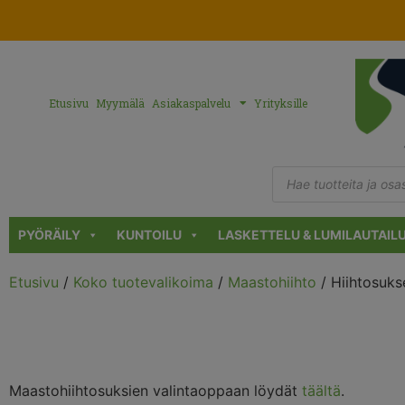
Etusivu
Myymälä
Asiakaspalvelu
Yrityksille
PYÖRÄILY
KUNTOILU
LASKETTELU & LUMILAUTAIL
Etusivu
/
Koko tuotevalikoima
/
Maastohiihto
/ Hiihtosuks
Maastohiihtosuksien valintaoppaan löydät
täältä
.