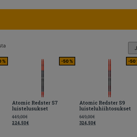
sta
0 %
-50 %
-50
Atomic Redster S7
Atomic Redster S9
luistelusukset
luisteluhiihtosukset
449,00
€
649,00
€
224,50
€
324,50
€