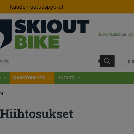
Kauden uutuuspyörät
Koko valikoima
Arv
0,
U
MAASTOHIIHTO
HUOLTO
et
Hiihtosukset