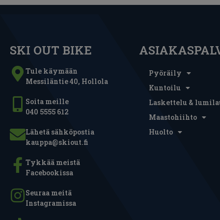
SKI OUT BIKE
ASIAKASPAL
Tule käymään
Pyöräily
Messiläntie 40, Hollola
Kuntoilu
Soita meille
Laskettelu & lumila
040 5555 612
Maastohiihto
Lähetä sähköpostia
Huolto
kauppa@skiout.fi
Tykkää meistä
Facebookissa
Seuraa meitä
Instagramissa