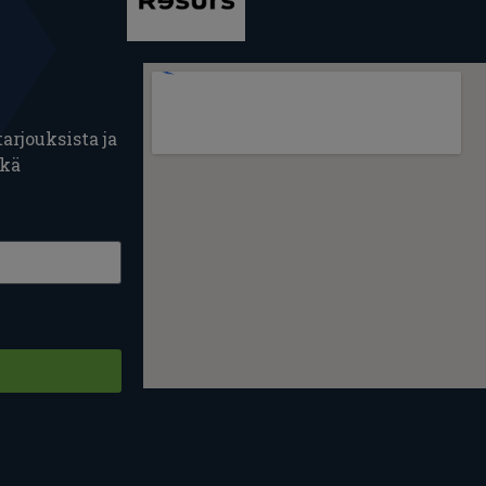
arjouksista ja
ekä