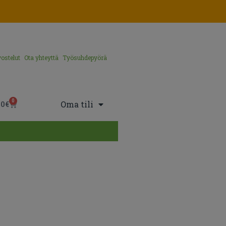
ostelut
Ota yhteyttä
Työsuhdepyörä
0
Oma tili
00
€