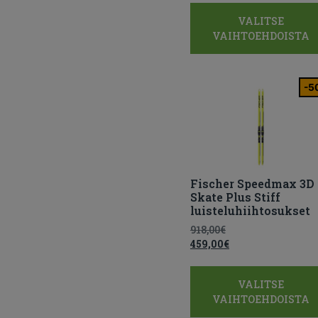
VALITSE
VAIHTOEHDOISTA
-5
Fischer Speedmax 3D
Skate Plus Stiff
luisteluhiihtosukset
918,00
€
459,00
€
VALITSE
VAIHTOEHDOISTA