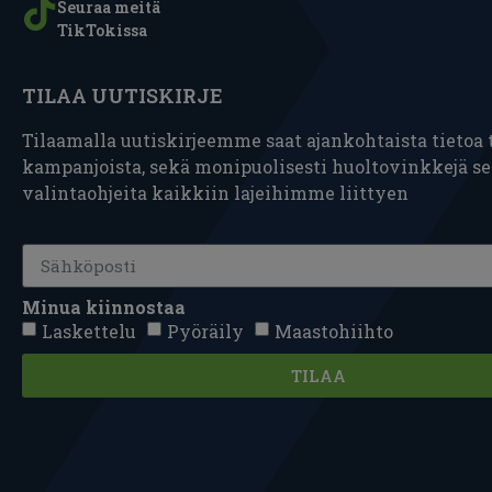
Seuraa meitä
TikTokissa
TILAA UUTISKIRJE
Tilaamalla uutiskirjeemme saat ajankohtaista tietoa t
kampanjoista, sekä monipuolisesti huoltovinkkejä s
valintaohjeita kaikkiin lajeihimme liittyen
Minua kiinnostaa
Laskettelu
Pyöräily
Maastohiihto
TILAA