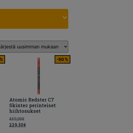
 %
-50 %
Atomic Redster C7
Skintec perinteiset
hiihtosukset
459,00
€
229,50
€