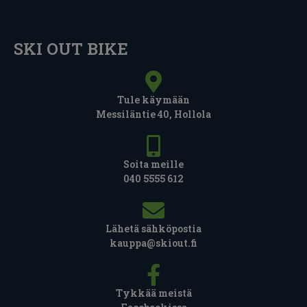
SKI OUT BIKE
Tule käymään
Messiläntie 40, Hollola
Soita meille
040 5555 612
Lähetä sähköpostia
kauppa@skiout.fi
Tykkää meistä