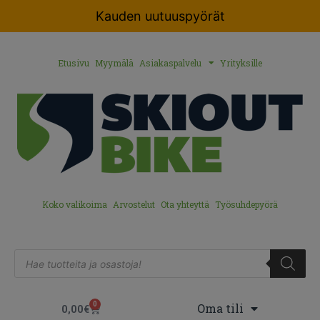
Kauden uutuuspyörät
Etusivu
Myymälä
Asiakaspalvelu
Yrityksille
Koko valikoima
Arvostelut
Ota yhteyttä
Työsuhdepyörä
0
Oma tili
0,00
€