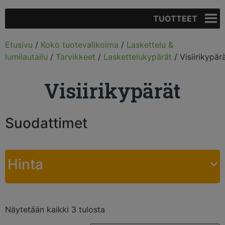
TUOTTEET
Etusivu
/
Koko tuotevalikoima
/
Laskettelu &
lumilautailu
/
Tarvikkeet
/
Laskettelukypärät
/ Visiirikypär
Visiirikypärät
Suodattimet
Hinta
Näytetään kaikki 3 tulosta