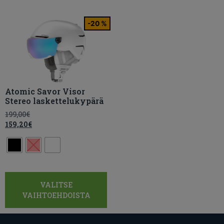
-20 %
Atomic Savor Visor
Stereo laskettelukypärä
199,00
€
159,20
€
VALITSE
VAIHTOEHDOISTA