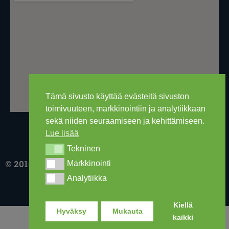
Tämä sivusto käyttää evästeitä sivuston
toimivuuteen, markkinointiin ja analytiikkaan
sekä niiden seuraamiseen ja kehittämiseen.
Lue lisää
Tekninen
Tekninen
Markkinointi
© 2016-2026 Ski Out Bike, Ski-Outlet Finland Oy
Markkinointi
Analytiikka
Analytiikka
Kiellä
Hyväksy
Mukauta
kaikki