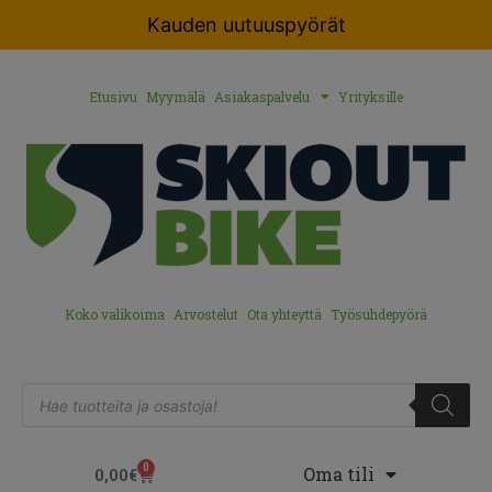
Kauden uutuuspyörät
Etusivu
Myymälä
Asiakaspalvelu
Yrityksille
Koko valikoima
Arvostelut
Ota yhteyttä
Työsuhdepyörä
0
Oma tili
0,00
€