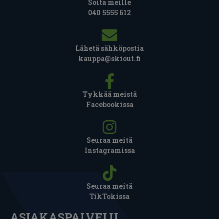
Soita meille
040 5555 612
Lähetä sähköpostia
kauppa@skiout.fi
Tykkää meistä
Facebookissa
Seuraa meitä
Instagramissa
Seuraa meitä
TikTokissa
ASIAKASPALVELU