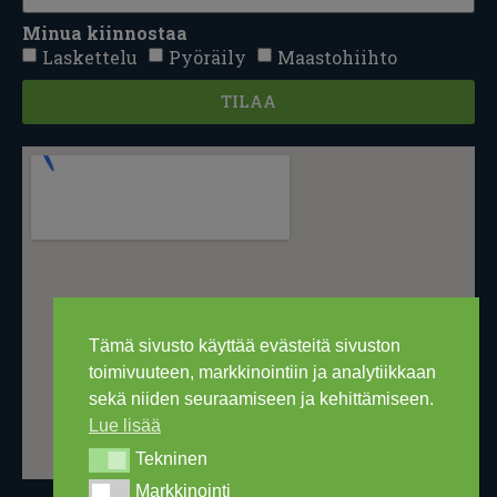
Minua kiinnostaa
Laskettelu
Pyöräily
Maastohiihto
TILAA
Tämä sivusto käyttää evästeitä sivuston
toimivuuteen, markkinointiin ja analytiikkaan
sekä niiden seuraamiseen ja kehittämiseen.
Lue lisää
Tekninen
Tekninen
Markkinointi
Markkinointi