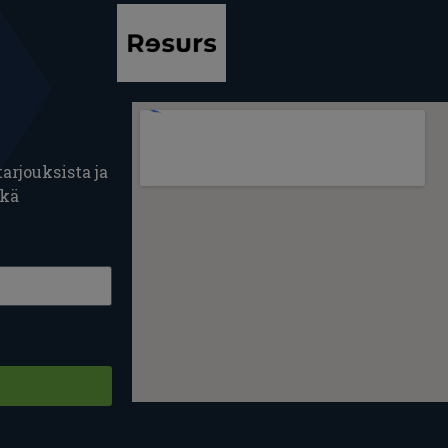
arjouksista ja
ekä