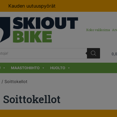
Kauden uutuuspyörät
Koko valikoima
Arv
0,
U
MAASTOHIIHTO
HUOLTO
t
/ Soittokellot
Soittokellot