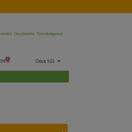
ostelut
Ota yhteyttä
Työsuhdepyörä
0
Oma tili
00
€