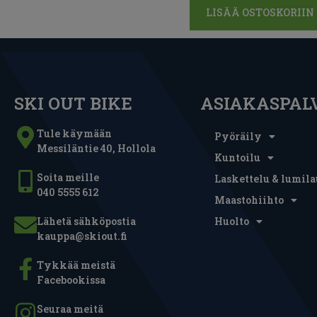
LISÄÄ OSTOSKORIIN
SKI OUT BIKE
ASIAKASPAL
Tule käymään
Pyöräily
Messiläntie 40, Hollola
Kuntoilu
Soita meille
Laskettelu & lumila
040 5555 612
Maastohiihto
Lähetä sähköpostia
Huolto
kauppa@skiout.fi
Tykkää meistä
Facebookissa
Seuraa meitä