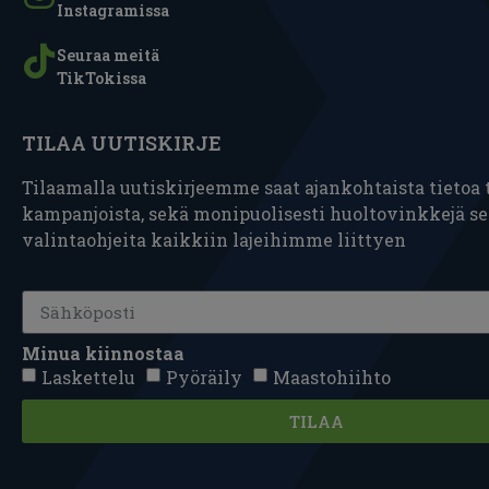
Instagramissa
Seuraa meitä
TikTokissa
TILAA UUTISKIRJE
Tilaamalla uutiskirjeemme saat ajankohtaista tietoa t
kampanjoista, sekä monipuolisesti huoltovinkkejä s
valintaohjeita kaikkiin lajeihimme liittyen
Minua kiinnostaa
Laskettelu
Pyöräily
Maastohiihto
TILAA