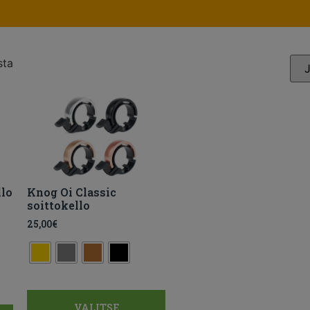
sta
lo
Knog Oi Classic
soittokello
25,00
€
VALITSE