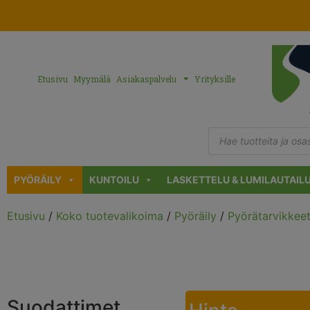
Etusivu
Myymälä
Asiakaspalvelu
Yrityksille
PYÖRÄILY
KUNTOILU
LASKETTELU & LUMILAUTAIL
Etusivu
/
Koko tuotevalikoima
/
Pyöräily
/
Pyörätarvikkee
Suodattimet