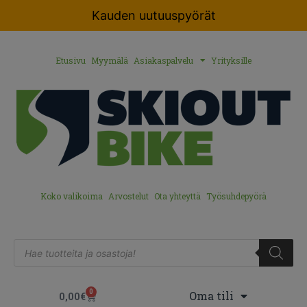
Kauden uutuuspyörät
Etusivu
Myymälä
Asiakaspalvelu
Yrityksille
Koko valikoima
Arvostelut
Ota yhteyttä
Työsuhdepyörä
0
Oma tili
0,00
€