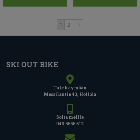
1
2
→
SKI OUT BIKE
Tule käymään
Messiläntie 40, Hollola
Soita meille
040 5555 612