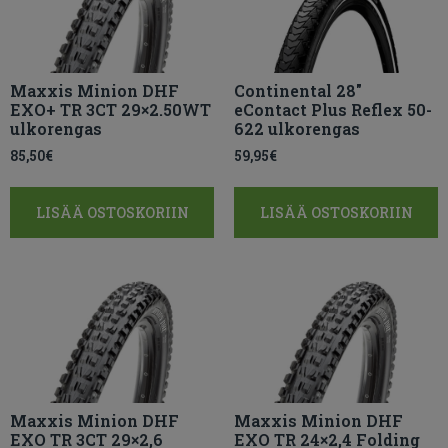
Maxxis Minion DHF
Continental 28″
EXO+ TR 3CT 29×2.50WT
eContact Plus Reflex 50-
ulkorengas
622 ulkorengas
85,50
€
59,95
€
LISÄÄ OSTOSKORIIN
LISÄÄ OSTOSKORIIN
Maxxis Minion DHF
Maxxis Minion DHF
EXO TR 3CT 29×2,6
EXO TR 24×2,4 Folding