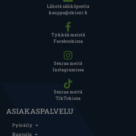
Lähetä sähköpostia
kauppa@skiout.fi
Tykkää meistä
Facebookissa
Seuraa meitä
Instagramissa
Seuraa meitä
TikTokissa
ASIAKASPALVELU
Pyöräily
Kuntoilu