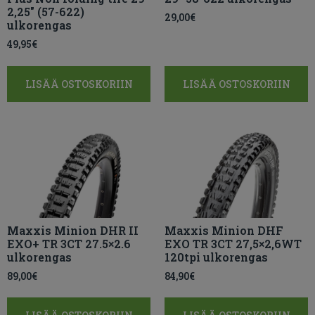
2,25″ (57-622)
29,00
€
ulkorengas
49,95
€
LISÄÄ OSTOSKORIIN
LISÄÄ OSTOSKORIIN
Maxxis Minion DHR II
Maxxis Minion DHF
EXO+ TR 3CT 27.5×2.6
EXO TR 3CT 27,5×2,6WT
ulkorengas
120tpi ulkorengas
89,00
€
84,90
€