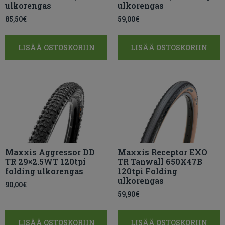
ulkorengas
ulkorengas
85,50
€
59,00
€
LISÄÄ OSTOSKORIIN
LISÄÄ OSTOSKORIIN
Maxxis Aggressor DD
Maxxis Receptor EXO
TR 29×2.5WT 120tpi
TR Tanwall 650X47B
folding ulkorengas
120tpi Folding
ulkorengas
90,00
€
59,90
€
LISÄÄ OSTOSKORIIN
LISÄÄ OSTOSKORIIN