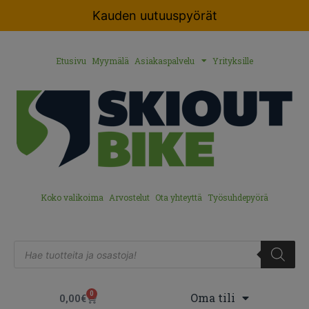
Kauden uutuuspyörät
Etusivu
Myymälä
Asiakaspalvelu
Yrityksille
Koko valikoima
Arvostelut
Ota yhteyttä
Työsuhdepyörä
0
Oma tili
0,00
€