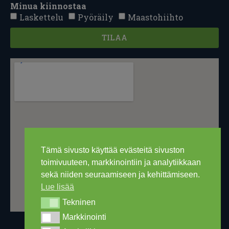
Minua kiinnostaa
Laskettelu
Pyöräily
Maastohiihto
TILAA
Tämä sivusto käyttää evästeitä sivuston
toimivuuteen, markkinointiin ja analytiikkaan
sekä niiden seuraamiseen ja kehittämiseen.
Lue lisää
Tekninen
Tekninen
Markkinointi
Markkinointi