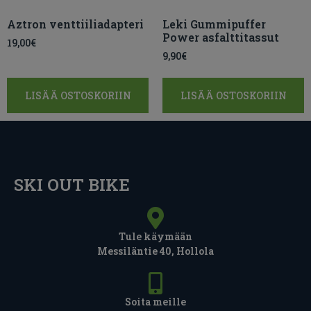
Aztron venttiiliadapteri
Leki Gummipuffer
Power asfalttitassut
19,00
€
9,90
€
LISÄÄ OSTOSKORIIN
LISÄÄ OSTOSKORIIN
SKI OUT BIKE
Tule käymään
Messiläntie 40, Hollola
Soita meille