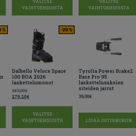
VALITSE
VALITSE
VAIHTOEHDOISTA
VAIHTOEHDOISTA
0 %
-20 %
Dalbello Veloce Space
Tyrolia Power Brake2
en
100 BOA 2026
Race Pro 95
laskettelumonot
laskettelusuksien
siteiden jarrut
349,00
€
39,00
€
279,20
€
VALITSE
VAIHTOEHDOISTA
LISÄÄ OSTOSKORIIN