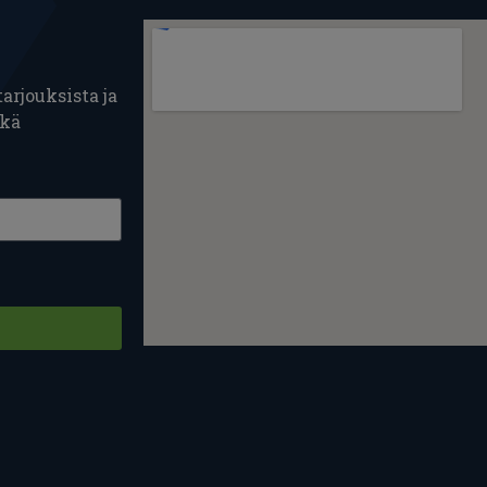
arjouksista ja
ekä