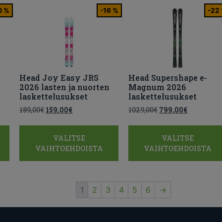
0 %
-16 %
-22
Head Joy Easy JRS
Head Supershape e-
2026 lasten ja nuorten
Magnum 2026
laskettelusukset
laskettelusukset
189,00
€
159,00
€
1029,00
€
799,00
€
VALITSE
VALITSE
VAIHTOEHDOISTA
VAIHTOEHDOISTA
1
2
3
4
5
6
→