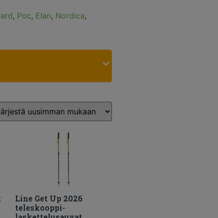
zard
,
Poc
,
Elan
,
Nordica
,
t
Line Get Up 2026
teleskooppi-
laskettelusauvat