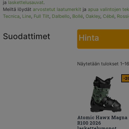
ja
laskettelusauvat
.
Meiltä löydät
arvostetut laatumerkit
ja
apua valintojen te
Tecnica
,
Line
,
Full Tilt
,
Dalbello
,
Bollé
,
Oakley
,
Cébé
,
Rossi
Suodattimet
Hinta
Näytetään tulokset 1–16
-2
Atomic Hawx Magna
R100 2026
laskettelumonot