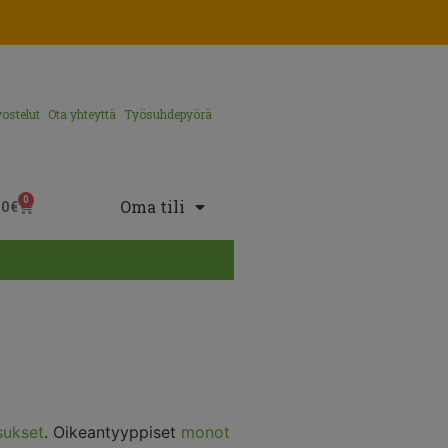
ostelut
Ota yhteyttä
Työsuhdepyörä
0
Oma tili
00
€
sukset
. Oikeantyyppiset
monot