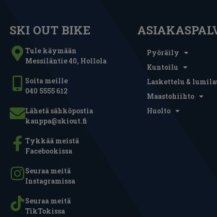
SKI OUT BIKE
ASIAKASPAL
Tule käymään
Pyöräily
Messiläntie 40, Hollola
Kuntoilu
Soita meille
Laskettelu & lumila
040 5555 612
Maastohiihto
Lähetä sähköpostia
Huolto
kauppa@skiout.fi
Tykkää meistä
Facebookissa
Seuraa meitä
Instagramissa
Seuraa meitä
TikTokissa