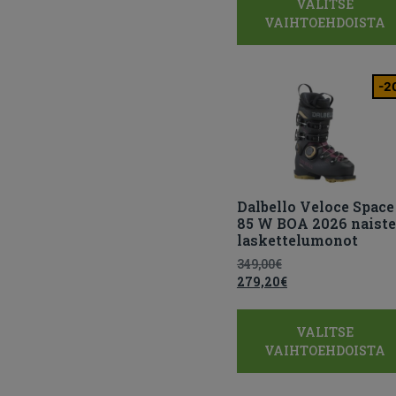
VALITSE
VAIHTOEHDOISTA
-2
Dalbello Veloce Space
85 W BOA 2026 naist
laskettelumonot
349,00
€
279,20
€
VALITSE
VAIHTOEHDOISTA