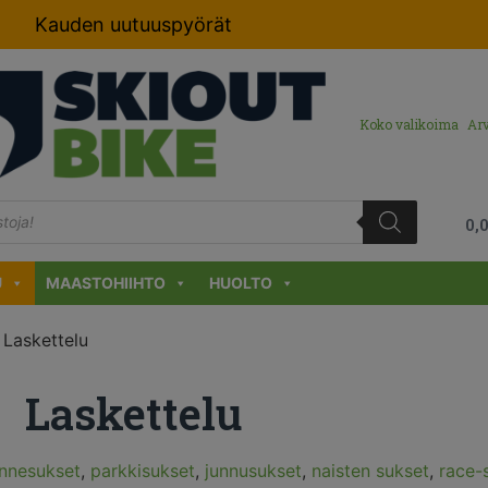
Kauden uutuuspyörät
Koko valikoima
Arv
0,
U
MAASTOHIIHTO
HUOLTO
 Laskettelu
Laskettelu
innesukset
,
parkkisukset
,
junnusukset
,
naisten sukset
,
race-