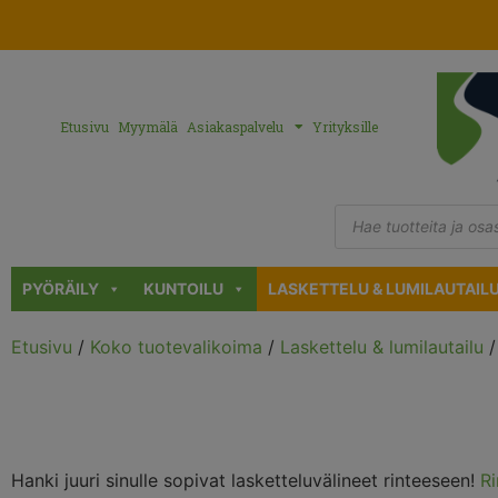
Etusivu
Myymälä
Asiakaspalvelu
Yrityksille
PYÖRÄILY
KUNTOILU
LASKETTELU & LUMILAUTAIL
Etusivu
/
Koko tuotevalikoima
/
Laskettelu & lumilautailu
/
Hanki juuri sinulle sopivat lasketteluvälineet rinteeseen!
R