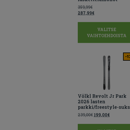
359,99
€
287,99
€
VALITSE
VAIHTOEHDOISTA
-1
Völkl Revolt Jr Park
2026 lasten
parkki/freestyle-suks
239,00
€
199,00
€