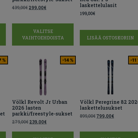
laskettelulasit
439,00
€
299,00
€
199,00
€
VALITSE
VAIHTOEHDOISTA
LISÄÄ OSTOSKORIIN
7 %
-14 %
-11
Völkl Revolt Jr Urban
Völkl Peregrine 82 202
2026 lasten
laskettelusukset
et
parkki/freestyle-sukset
899,00
€
799,00
€
279,00
€
239,00
€