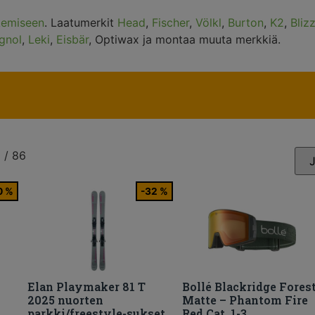
kemiseen
. Laatumerkit
Head
,
Fischer
,
Völkl
,
Burton
,
K2
,
Bliz
gnol
,
Leki
,
Eisbär
, Optiwax ja montaa muuta merkkiä.
 / 86
0 %
-32 %
Elan Playmaker 81 T
Bollé Blackridge Fores
2025 nuorten
Matte – Phantom Fire
parkki/freestyle-sukset
Red Cat. 1-3