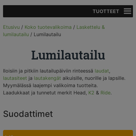
TUOTTEET
Etusivu
/
Koko tuotevalikoima
/
Laskettelu &
lumilautailu
/ Lumilautailu
Lumilautailu
Iloisiin ja pitkiin lautailupäiviin rinteessä
laudat
,
lautasiteet
ja
lautakengät
aikuisille, nuorille ja lapsille.
Myymälässä laajempi valikoima
tuotteita.
Laadukkaat ja tunnetut merkit
Head
,
K2
&
Ride
.
Suodattimet