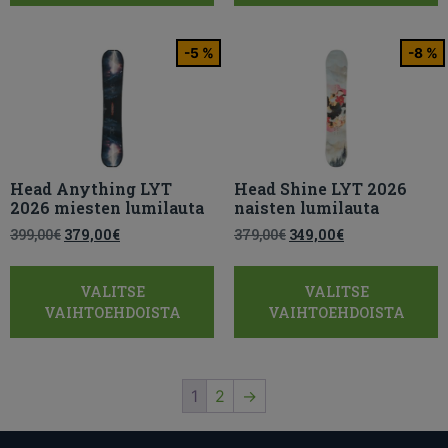
-5 %
-8 %
Head Anything LYT
Head Shine LYT 2026
2026 miesten lumilauta
naisten lumilauta
399,00
€
379,00
€
379,00
€
349,00
€
VALITSE
VALITSE
VAIHTOEHDOISTA
VAIHTOEHDOISTA
1
2
→