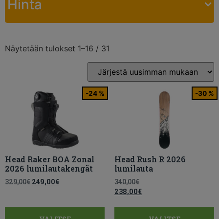
Hinta
Näytetään tulokset 1–16 / 31
-24 %
-30 %
Head Raker BOA Zonal
Head Rush R 2026
2026 lumilautakengät
lumilauta
329,00
€
249,00
€
340,00
€
238,00
€