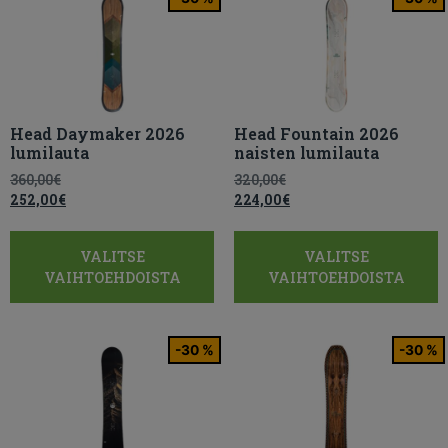
Head Daymaker 2026
Head Fountain 2026
lumilauta
naisten lumilauta
360,00
€
320,00
€
252,00
€
224,00
€
VALITSE
VALITSE
VAIHTOEHDOISTA
VAIHTOEHDOISTA
-30 %
-30 %