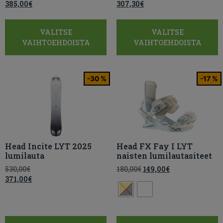
385,00
€
307,30
€
VALITSE
VALITSE
VAIHTOEHDOISTA
VAIHTOEHDOISTA
-30 %
-17 %
Head Incite LYT 2025
Head FX Fay I LYT
lumilauta
naisten lumilautasiteet
530,00
€
180,00
€
149,00
€
371,00
€