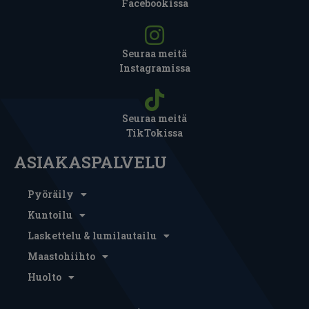
Facebookissa
Seuraa meitä
Instagramissa
Seuraa meitä
TikTokissa
ASIAKASPALVELU
Pyöräily
Kuntoilu
Laskettelu & lumilautailu
Maastohiihto
Huolto