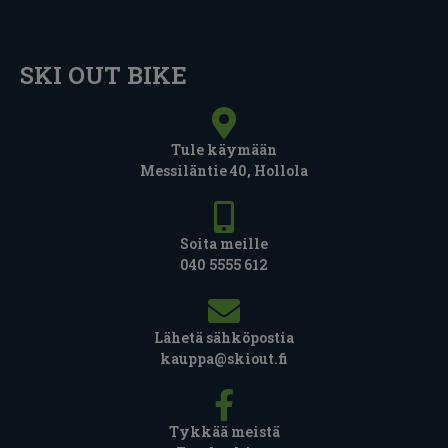
SKI OUT BIKE
Tule käymään
Messiläntie 40, Hollola
Soita meille
040 5555 612
Lähetä sähköpostia
kauppa@skiout.fi
Tykkää meistä