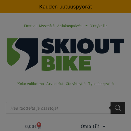
Kauden uutuuspyörät
Etusivu
Myymälä
Asiakaspalvelu
Yrityksille
Koko valikoima
Arvostelut
Ota yhteyttä
Työsuhdepyörä
0
Oma tili
0,00
€