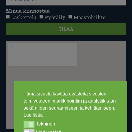
Minua kiinnostaa
Laskettelu
Pyöräily
Maastohiihto
TILAA
Tämä sivusto käyttää evästeitä sivuston
toimivuuteen, markkinointiin ja analytiikkaan
sekä niiden seuraamiseen ja kehittämiseen.
Lue lisää
Tekninen
Tekninen
Markkinointi