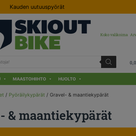
Kauden uutuuspyörät
Koko valikoima
Arv
0,
U
MAASTOHIIHTO
HUOLTO
et
/
Pyöräilykypärät
/ Gravel- & maantiekypärät
- & maantiekypärät