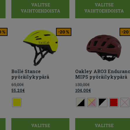
VALITSE
VALITSE
VAIHTOEHDOISTA
VAIHTOEHDOISTA
0 %
-20 %
-20
Bollé Stance
Oakley ARO3 Enduran
pyöräilykypärä
MIPS pyöräilykypärä
69,00
€
130,00
€
55,20
€
104,00
€
VALITSE
VALITSE