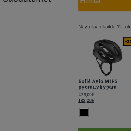
Hinta
Näytetään kaikki 12 tul
-2
Bollé Avio MIPS
pyöräilykypärä
229,00
€
183,20
€