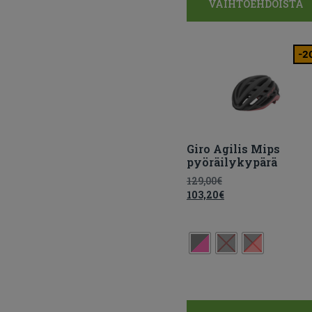
VAIHTOEHDOISTA
-2
Giro Agilis Mips
pyöräilykypärä
129,00
€
103,20
€