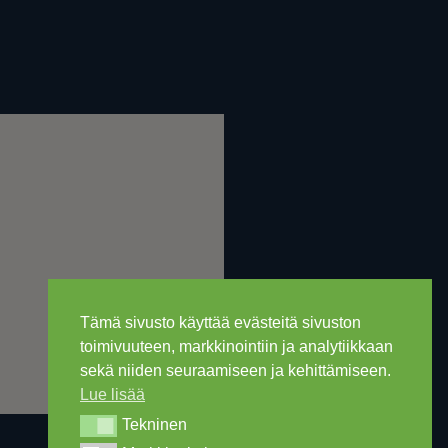
Tämä sivusto käyttää evästeitä sivuston
toimivuuteen, markkinointiin ja analytiikkaan
sekä niiden seuraamiseen ja kehittämiseen.
Lue lisää
Tekninen
Tekninen