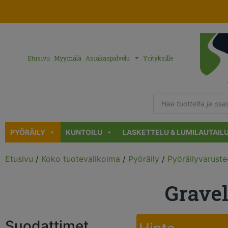
Etusivu
Myymälä
Asiakaspalvelu
Yrityksille
PYÖRÄILY
KUNTOILU
LASKETTELU & LUMILAUTAIL
Etusivu
/
Koko tuotevalikoima
/
Pyöräily
/
Pyöräilyvaruste
Gravel
Suodattimet