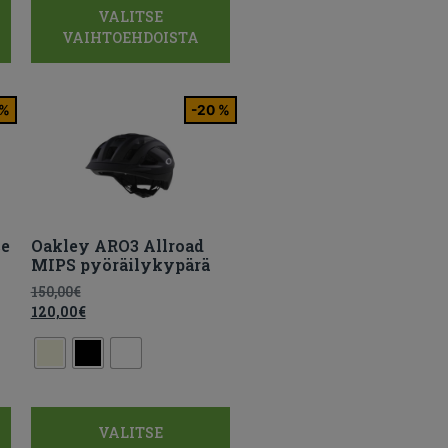
VALITSE
VAIHTOEHDOISTA
 %
-20 %
ce
Oakley ARO3 Allroad
MIPS pyöräilykypärä
150,00
€
120,00
€
VALITSE