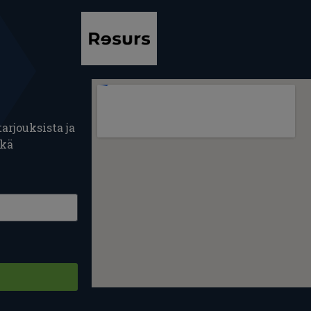
arjouksista ja
ekä