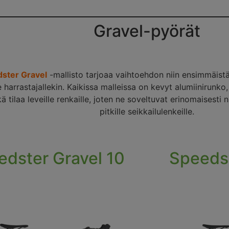
Gravel-pyörät
dster Gravel
-mallisto tarjoaa vaihtoehdon niin ensimmäistä
le harrastajallekin. Kaikissa malleissa on kevyt alumiinirunko
 tilaa leveille renkaille, joten ne soveltuvat erinomaisesti n
pitkille seikkailulenkeille.
edster Gravel 10
Speedst