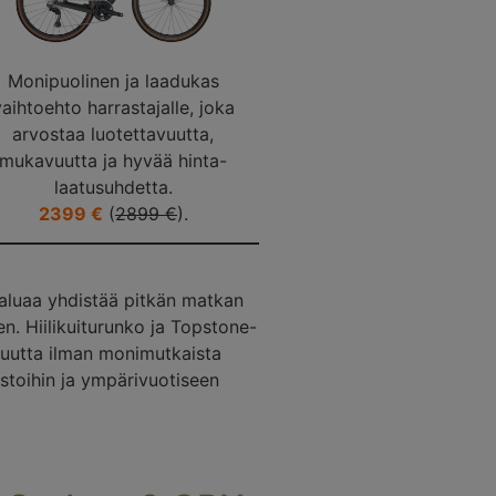
Monipuolinen ja laadukas
vaihtoehto harrastajalle, joka
arvostaa luotettavuutta,
mukavuutta ja hyvää hinta-
laatusuhdetta.
2399 €
(
2899 €
).
 haluaa yhdistää pitkän matkan
. Hiilikuiturunko ja Topstone-
vuutta ilman monimutkaista
alustoihin ja ympärivuotiseen