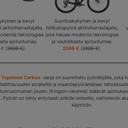
ykyinen ja kevyt
Suorituskykyinen ja kevyt
ä aktiiviharrastajalle,
hiilikuitupyörä aktiiviharrastajalle,
modernia teknologiaa
joka haluaa modernia teknologiaa
asta ajotuntumaa.
ja vauhdikasta ajotuntumaa.
 €
(
3699 €
).
2599 €
(
2999 €
).
 Topstone Carbon
-sarja on suunniteltu pyöräilijälle, joka
allittavuuden sorateillä ja maantiepyörämäisen tehokkuuden
 tunnusomainen jousto (Kingpin-rakenne) lisäävät ajomuka
. Pyörät on tehty erityisesti pitkille lenkeille, vaihteleviin 
käyttöön.