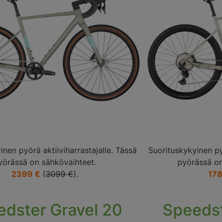
inen pyörä aktiiviharrastajalle. Tässä
Suorituskykyinen pyö
yörässä on sähkövaihteet.
pyörässä on
2399 €
(
3099 €
).
178
dster Gravel 20
Speedst