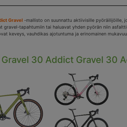
dict Gravel
-mallisto on suunnattu aktiivisille pyöräilijöille, 
at gravel-tapahtumiin tai haluavat yhden pyörän niin asfaltt
vat keveys, vauhdikas ajotuntuma ja erinomainen mukavuus 
 Gravel 30
Addict Gravel 30
A