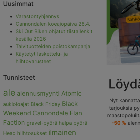
Uusimmat
Varastontyhjennys
Cannondalen koeajopäivä 28.4.
Ski Out Biken ohjatut tiistailenkit
kesällä 2026
Talvituotteiden poistokampanja
Käytetyt laskettelu- ja
hiihtovarusteet
Tunnisteet
Löydä
ale
alennusmyynti
Atomic
Nyt kannatta
Black
aukioloajat
Black Friday
tarjouksia p
Weekend
Cannondale
Elan
maastopoluilta
Faction
gravel-pyörä
halpa pyörä
-50 %
alenn
ilmainen
Head
hiihtosukset