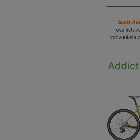
Scott Ad
osallistuv
vahvuuksia o
Addict