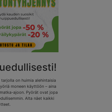
edullisesti!
arjolla on huimia alehintaisia
 pyöriä moneen käyttöön – aina
työmatka-ajoon. Pyörät ovat jopa
dullisemmin. Alta näet kaikki
tteet.