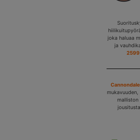
Suoritusk
hiilikuitupyör
joka haluaa 
ja vauhdik
2599
Cannondale
mukavuuden, h
malliston
jousitusta