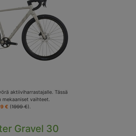
rä aktiiviharrastajalle. Tässä
 mekaaniset vaihteet.
9 €
(
1999 €
).
er Gravel 30