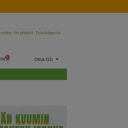
ostelut
Ota yhteyttä
Työsuhdepyörä
0
Oma tili
00
€