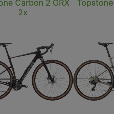
one Carbon 2 GRX
Topstone
2x