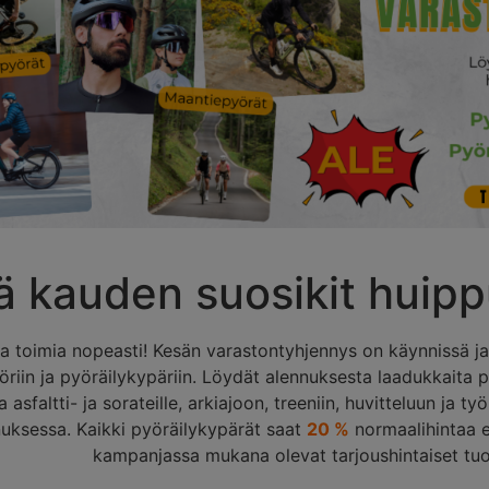
 kauden suosikit huippu
a toimia nopeasti! Kesän varastontyhjennys on käynnissä ja t
yöriin ja pyöräilykypäriin. Löydät alennuksesta laadukkaita
 asfaltti- ja sorateille, arkiajoon, treeniin, huvitteluun ja 
uksessa. Kaikki pyöräilykypärät saat
20 %
normaalihintaa e
kampanjassa mukana olevat tarjoushintaiset tuo