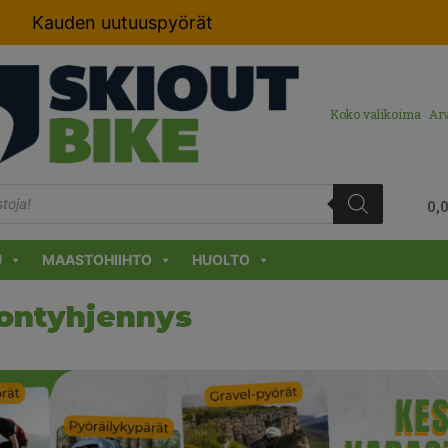
Kauden uutuuspyörät
Koko valikoima
Arv
0,
U
MAASTOHIIHTO
HUOLTO
ontyhjennys