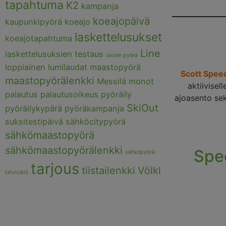
tapahtuma
K2
kampanja
koeajopäivä
kaupunkipyörä
koeajo
laskettelusukset
koeajotapahtuma
Line
laskettelusuksien testaus
lasten pyörä
loppiainen
lumilaudat
maastopyörä
Scott Spee
maastopyörälenkki
Messilä
monot
aktiivisel
palautus
palautusoikeus
pyöräily
ajoasento sekä
SkiOut
pyöräilykypärä
pyöräkampanja
suksitestipäivä
sähköcitypyörä
sähkömaastopyörä
sähkömaastopyörälenkki
Spe
sähköpyörä
tarjous
tiistailenkki
Völkl
talvisäilö