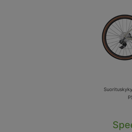
Suorituskyky
p
Spee