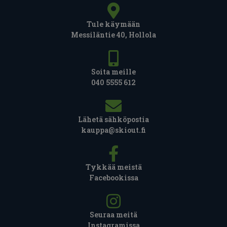
Tule käymään
Messiläntie 40, Hollola
Soita meille
040 5555 612
Lähetä sähköpostia
kauppa@skiout.fi
Tykkää meistä
Facebookissa
Seuraa meitä
Instagramissa