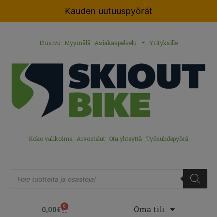
Kauden uutuuspyörät
Etusivu
Myymälä
Asiakaspalvelu
Yrityksille
Koko valikoima
Arvostelut
Ota yhteyttä
Työsuhdepyörä
0
Oma tili
0,00
€