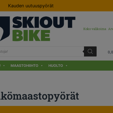
Kauden uutuuspyörät
Koko valikoima
Arv
0,
U
MAASTOHIIHTO
HUOLTO
kömaastopyörät