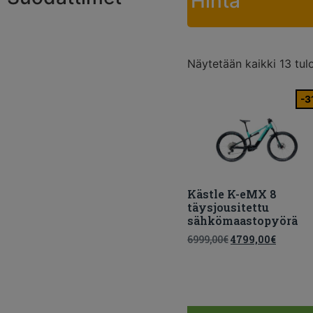
Hinta
Näytetään kaikki 13 tul
-3
Kästle K-eMX 8
täysjousitettu
sähkömaastopyörä
6999,00
€
4799,00
€