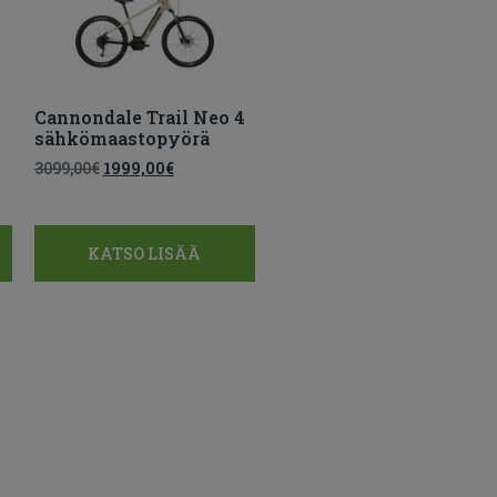
3
Cannondale Trail Neo 4
sähkömaastopyörä
3099,00
€
1999,00
€
KATSO LISÄÄ