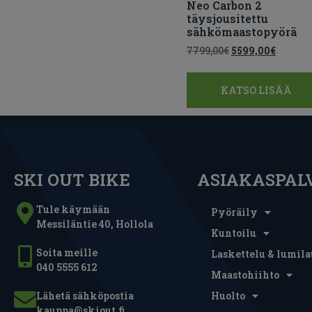
Neo Carbon 2
täysjousitettu
sähkömaastopyörä
7799,00
€
5599,00
€
KATSO LISÄÄ
SKI OUT BIKE
ASIAKASPAL
Tule käymään
Pyöräily
Messiläntie 40, Hollola
Kuntoilu
Soita meille
Laskettelu & lumila
040 5555 612
Maastohiihto
Lähetä sähköpostia
Huolto
kauppa@skiout.fi