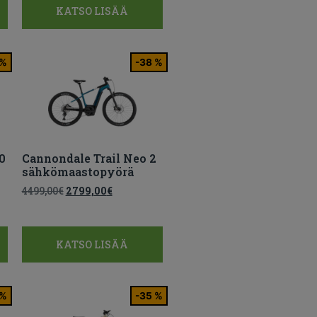
KATSO LISÄÄ
 %
-38 %
0
Cannondale Trail Neo 2
sähkömaastopyörä
4499,00
€
2799,00
€
KATSO LISÄÄ
 %
-35 %