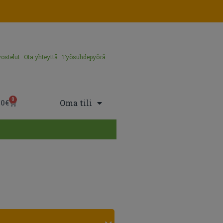
ostelut
Ota yhteyttä
Työsuhdepyörä
0
Oma tili
00
€