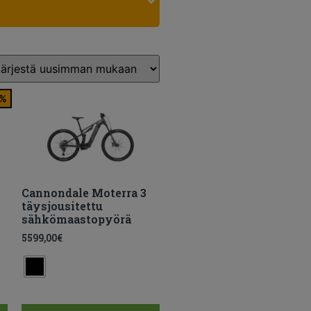
 %
Cannondale Moterra 3
täysjousitettu
sähkömaastopyörä
5599,00
€