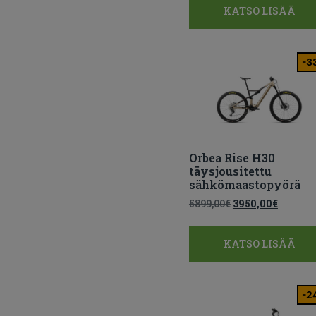
KATSO LISÄÄ
-3
Orbea Rise H30
täysjousitettu
sähkömaastopyörä
5899,00
€
3950,00
€
KATSO LISÄÄ
-2