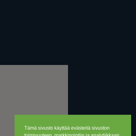
Tämä sivusto käyttää evästeitä sivuston
toimivuuteen, markkinointiin ja analytiikkaan