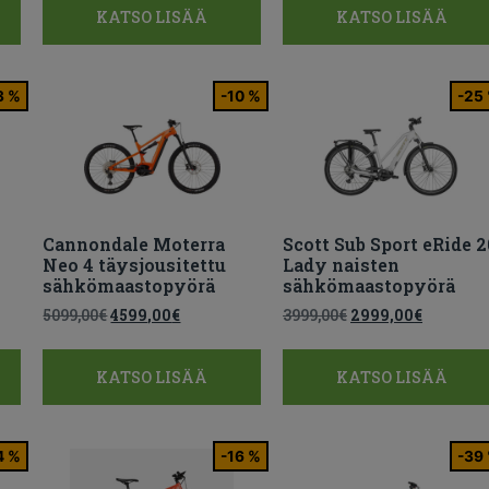
KATSO LISÄÄ
KATSO LISÄÄ
3 %
-10 %
-25
Cannondale Moterra
Scott Sub Sport eRide 2
Neo 4 täysjousitettu
Lady naisten
sähkömaastopyörä
sähkömaastopyörä
5099,00
€
4599,00
€
3999,00
€
2999,00
€
KATSO LISÄÄ
KATSO LISÄÄ
4 %
-16 %
-39