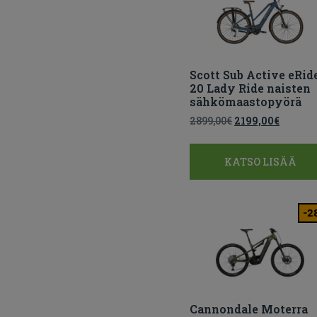
Scott Sub Active eRid
20 Lady Ride naisten
sähkömaastopyörä
2899,00
€
2199,00
€
KATSO LISÄÄ
-2
Cannondale Moterra