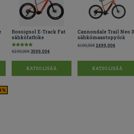
e
Rossignol E-Track Fat
Cannondale Trail Neo 
sähköfatbike
sähkömaastopyörä
4100,00
€
2499,00
€
Arvostelu
4299,00
€
3599,00
€
tuotteesta:
5.00
/ 5
KATSO LISÄÄ
KATSO LISÄÄ
8 %