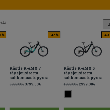
osta
1 %
-37 %
-40
Kästle K-eMX 7
Kästle K-eMX 5
täysjousitettu
täysjousitettu
sähkömaastopyörä
sähkömaastopyörä
5999,00
€
3799,00
€
4999,00
€
2999,00
€