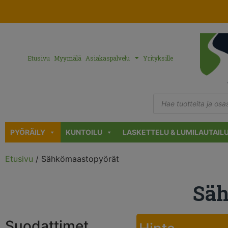
Etusivu
Myymälä
Asiakaspalvelu
Yrityksille
PYÖRÄILY
KUNTOILU
LASKETTELU & LUMILAUTAIL
Etusivu
/ Sähkömaastopyörät
Säh
Suodattimet