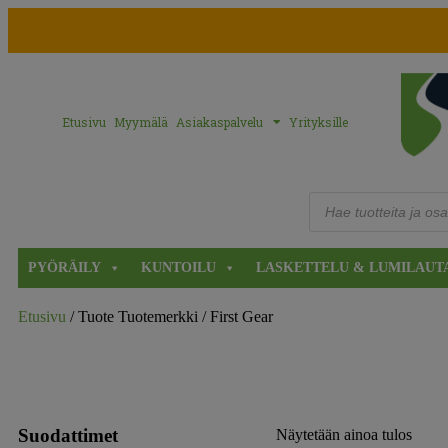
Etusivu
Myymälä
Asiakaspalvelu
Yrityksille
PYÖRÄILY
KUNTOILU
LASKETTELU & LUMILAUT
Etusivu
/ Tuote Tuotemerkki / First Gear
Suodattimet
Näytetään ainoa tulos