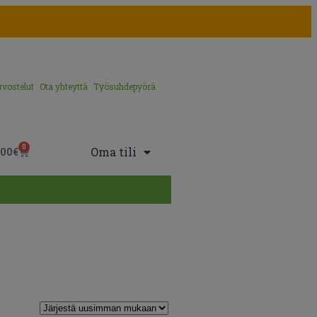
rvostelut
Ota yhteyttä
Työsuhdepyörä
0
Oma tili
,00
€