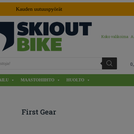
Kauden uutuuspyörät
Koko valikoima
A
0
AILU
MAASTOHIIHTO
HUOLTO
First Gear