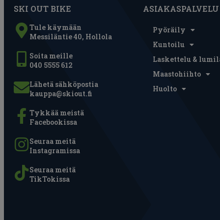
SKI OUT BIKE
ASIAKASPALVELU
Tule käymään
Pyöräily
Messiläntie 40, Hollola
Kuntoilu
Soita meille
Laskettelu & lumil
040 5555 612
Maastohiihto
Lähetä sähköpostia
Huolto
kauppa@skiout.fi
Tykkää meistä
Facebookissa
Seuraa meitä
Instagramissa
Seuraa meitä
TikTokissa