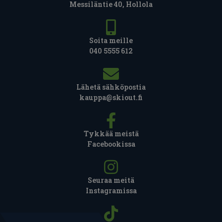
Messiläntie 40, Hollola
Soita meille
040 5555 612
Lähetä sähköpostia
kauppa@skiout.fi
Tykkää meistä
Facebookissa
Seuraa meitä
Instagramissa