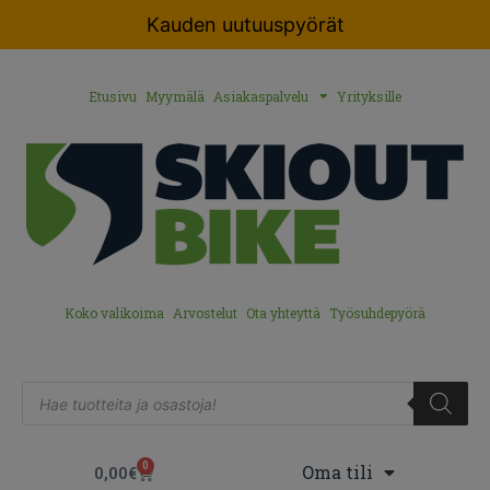
Kauden uutuuspyörät
Etusivu
Myymälä
Asiakaspalvelu
Yrityksille
Koko valikoima
Arvostelut
Ota yhteyttä
Työsuhdepyörä
0
Oma tili
0,00
€