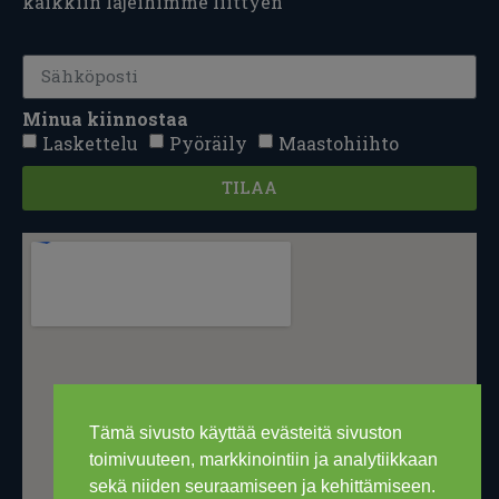
kaikkiin lajeihimme liittyen
Minua kiinnostaa
Laskettelu
Pyöräily
Maastohiihto
TILAA
Tämä sivusto käyttää evästeitä sivuston
toimivuuteen, markkinointiin ja analytiikkaan
sekä niiden seuraamiseen ja kehittämiseen.