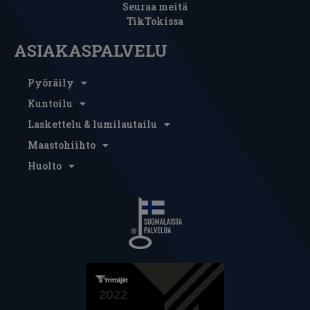
Seuraa meitä
TikTokissa
ASIAKASPALVELU
Pyöräily
Kuntoilu
Laskettelu & lumilautailu
Maastohiihto
Huolto