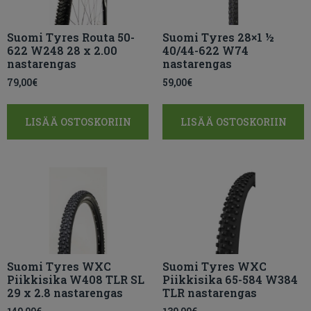
Suomi Tyres Routa 50-
Suomi Tyres 28×1 ½
622 W248 28 x 2.00
40/44-622 W74
nastarengas
nastarengas
79,00
€
59,00
€
LISÄÄ OSTOSKORIIN
LISÄÄ OSTOSKORIIN
Suomi Tyres WXC
Suomi Tyres WXC
Piikkisika W408 TLR SL
Piikkisika 65-584 W384
29 x 2.8 nastarengas
TLR nastarengas