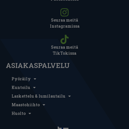
Seuraa meitä
Instagramissa
Seuraa meitä
TikTokissa
ASIAKASPALVELU
Pyöräily
Kuntoilu
Laskettelu & lumilautailu
Maastohiihto
Huolto