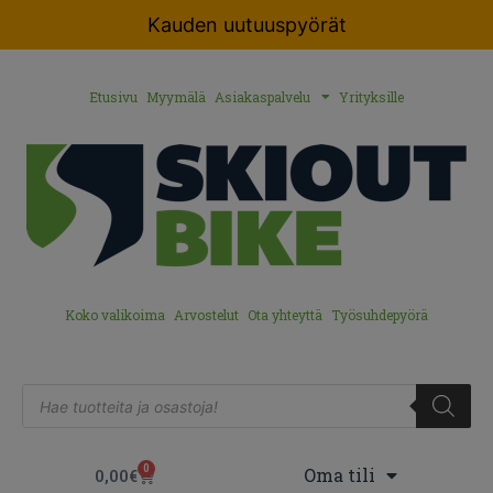
Kauden uutuuspyörät
Etusivu
Myymälä
Asiakaspalvelu
Yrityksille
Koko valikoima
Arvostelut
Ota yhteyttä
Työsuhdepyörä
0
Oma tili
0,00
€