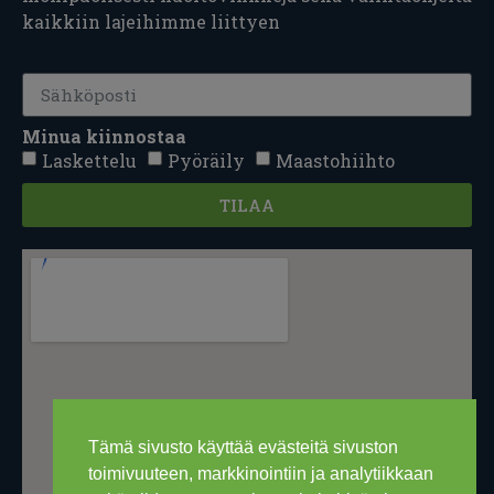
kaikkiin lajeihimme liittyen
Minua kiinnostaa
Laskettelu
Pyöräily
Maastohiihto
TILAA
Tämä sivusto käyttää evästeitä sivuston
toimivuuteen, markkinointiin ja analytiikkaan