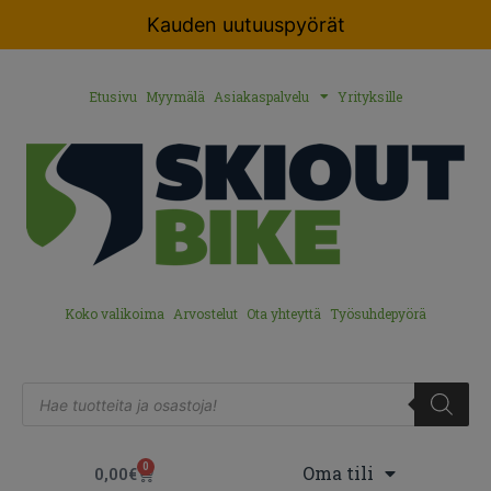
Kauden uutuuspyörät
Etusivu
Myymälä
Asiakaspalvelu
Yrityksille
Koko valikoima
Arvostelut
Ota yhteyttä
Työsuhdepyörä
0
Oma tili
0,00
€