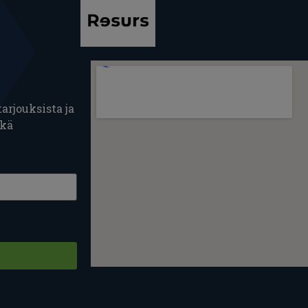
arjouksista ja
ekä