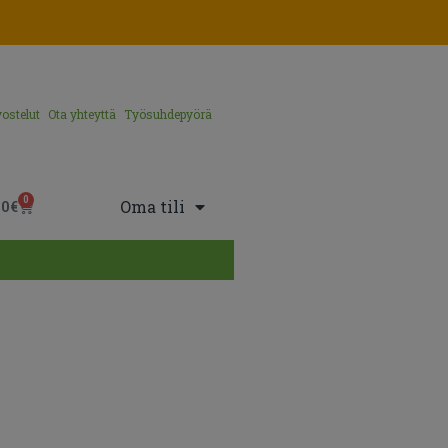
ostelut
Ota yhteyttä
Työsuhdepyörä
0
Oma tili
00
€