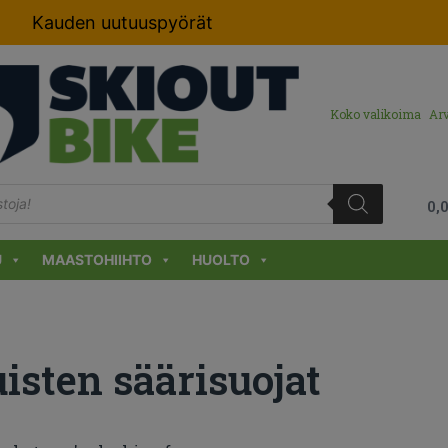
Kauden uutuuspyörät
Koko valikoima
Arv
0,
U
MAASTOHIIHTO
HUOLTO
isten säärisuojat