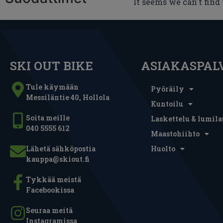
It seems we can't find
SKI OUT BIKE
ASIAKASPAL
Tule käymään
Pyöräily
Messiläntie 40, Hollola
Kuntoilu
Soita meille
Laskettelu & lumila
040 5555 612
Maastohiihto
Lähetä sähköpostia
Huolto
kauppa@skiout.fi
Tykkää meistä
Facebookissa
Seuraa meitä
Instagramissa