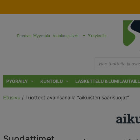
Etusivu
Myymälä
Asiakaspalvelu
Yrityksille
PYÖRÄILY
KUNTOILU
LASKETTELU & LUMILAUTAIL
Etusivu
/ Tuotteet avainsanalla “aikuisten säärisuojat”
aiku
Suodattimet