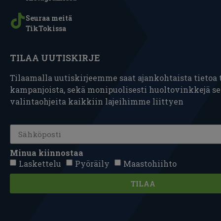
Seuraa meitä
TikTokissa
TILAA UUTISKIRJE
Tilaamalla uutiskirjeemme saat ajankohtaista tietoa t
kampanjoista, sekä monipuolisesti huoltovinkkejä s
valintaohjeita kaikkiin lajeihimme liittyen
Minua kiinnostaa
Laskettelu
Pyöräily
Maastohiihto
TILAA