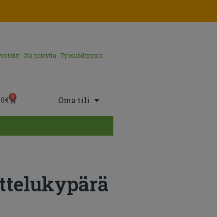
ostelut
Ota yhteyttä
Työsuhdepyörä
0
Oma tili
00
€
ettelukypärä