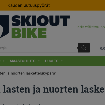
Kauden uutuuspyörät
Koko valikoima
Arv
0,
U
MAASTOHIIHTO
HUOLTO
ten ja nuorten laskettelukypärä”
 lasten ja nuorten lask