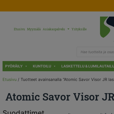
Etusivu
Myymälä
Asiakaspalvelu
Yrityksille
PYÖRÄILY
KUNTOILU
LASKETTELU & LUMILAUTAIL
Etusivu
/ Tuotteet avainsanalla “Atomic Savor Visor JR las
Atomic Savor Visor JR
Suodattimet