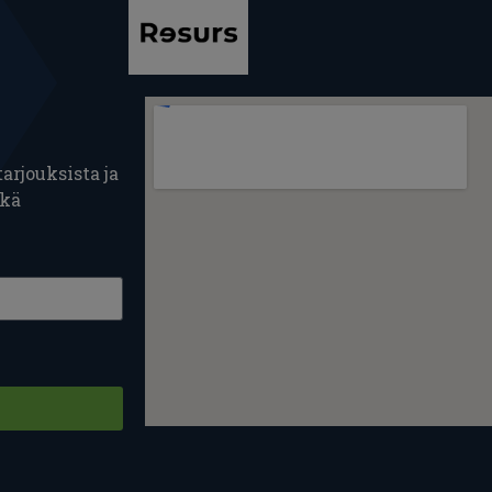
arjouksista ja
ekä