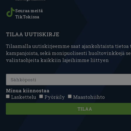
Seuraa meitä
TikTokissa
TILAA UUTISKIRJE
Tilaamalla uutiskirjeemme saat ajankohtaista tietoa t
kampanjoista, sekä monipuolisesti huoltovinkkejä s
valintaohjeita kaikkiin lajeihimme liittyen
Minua kiinnostaa
Laskettelu
Pyöräily
Maastohiihto
TILAA