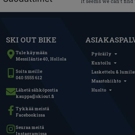
It seems we can't find
SKI OUT BIKE
ASIAKASPAL
Tule käymään
Pyöräily
Messiläntie 40, Hollola
Kuntoilu
Soita meille
Laskettelu & lumila
040 5555 612
Maastohiihto
Lähetä sähköpostia
Huolto
kauppa@skiout.fi
Tykkää meistä
Facebookissa
Seuraa meitä
Instagramissa