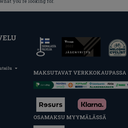
 what you're looking for.
VELU
utailu
MAKSUTAVAT VERKKOKAUPASSA
OSAMAKSU MYYMÄLÄSSÄ