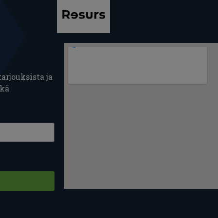
arjouksista ja
ekä