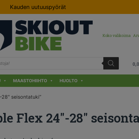
Kauden uutuuspyörät
Koko valikoima
Arv
0,
U
MAASTOHIIHTO
HUOLTO
-28" seisontatuki”
e Flex 24"-28" seisont