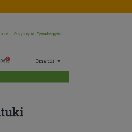
ostelut
Ota yhteyttä
Työsuhdepyörä
0
Oma tili
00
€
atuki