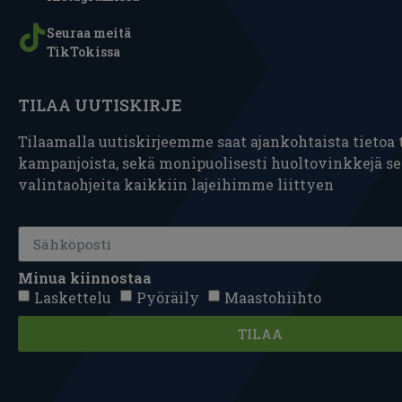
Seuraa meitä
TikTokissa
TILAA UUTISKIRJE
Tilaamalla uutiskirjeemme saat ajankohtaista tietoa t
kampanjoista, sekä monipuolisesti huoltovinkkejä s
valintaohjeita kaikkiin lajeihimme liittyen
Minua kiinnostaa
Laskettelu
Pyöräily
Maastohiihto
TILAA