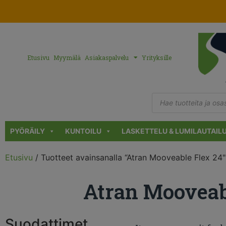
Etusivu
Myymälä
Asiakaspalvelu
Yrityksille
PYÖRÄILY
KUNTOILU
LASKETTELU & LUMILAUTAIL
Etusivu
/ Tuotteet avainsanalla “Atran Mooveable Flex 24"
Atran Mooveabl
Suodattimet