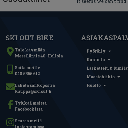
It seems we can't find
SKI OUT BIKE
ASIAKASPAL
Tule käymään
Pyöräily
Messiläntie 40, Hollola
Kuntoilu
Soita meille
Laskettelu & lumila
040 5555 612
Maastohiihto
Lähetä sähköpostia
Huolto
kauppa@skiout.fi
Tykkää meistä
Facebookissa
Seuraa meitä
Instagramissa