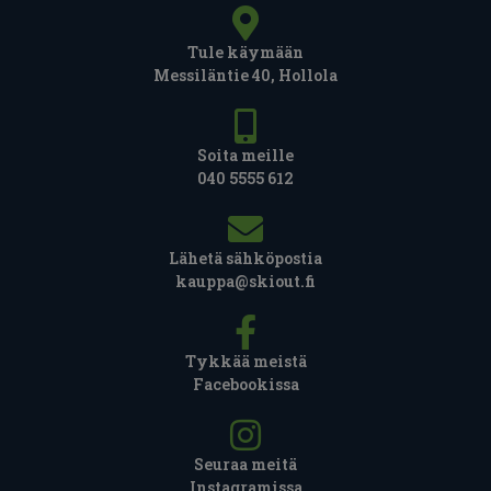
Tule käymään
Messiläntie 40, Hollola
Soita meille
040 5555 612
Lähetä sähköpostia
kauppa@skiout.fi
Tykkää meistä
Facebookissa
Seuraa meitä
Instagramissa