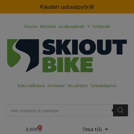
Kauden uutuuspyörät
Etusivu
Myymälä
Asiakaspalvelu
Yrityksille
Koko valikoima
Arvostelut
Ota yhteyttä
Työsuhdepyörä
0
Oma tili
0,00
€