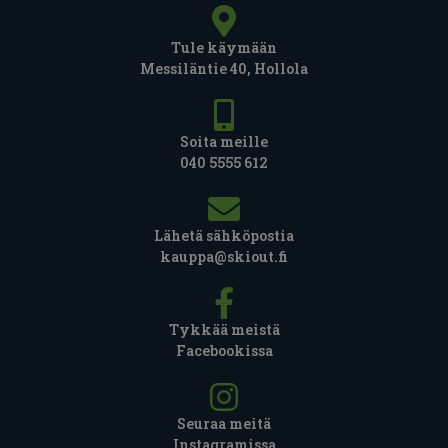
Tule käymään
Messiläntie 40, Hollola
Soita meille
040 5555 612
Lähetä sähköpostia
kauppa@skiout.fi
Tykkää meistä
Facebookissa
Seuraa meitä
Instagramissa