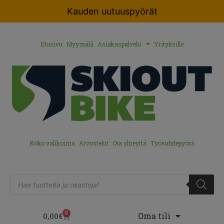
Kauden uutuuspyörät
Etusivu
Myymälä
Asiakaspalvelu
Yrityksille
Koko valikoima
Arvostelut
Ota yhteyttä
Työsuhdepyörä
0
Oma tili
0,00
€