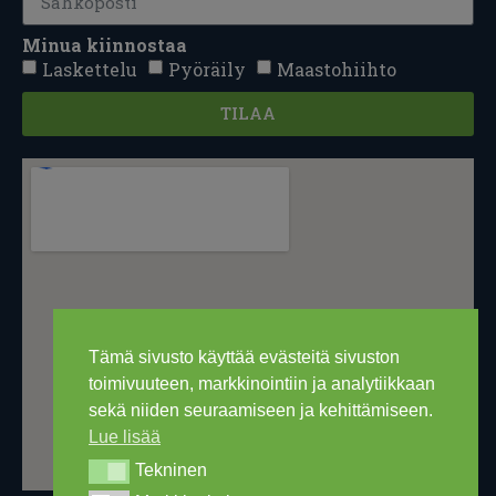
Minua kiinnostaa
Laskettelu
Pyöräily
Maastohiihto
TILAA
Tämä sivusto käyttää evästeitä sivuston
toimivuuteen, markkinointiin ja analytiikkaan
sekä niiden seuraamiseen ja kehittämiseen.
Lue lisää
Tekninen
Tekninen