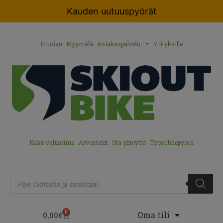
Kauden uutuuspyörät
Etusivu
Myymälä
Asiakaspalvelu
Yrityksille
Koko valikoima
Arvostelut
Ota yhteyttä
Työsuhdepyörä
0
Oma tili
0,00
€