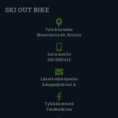
SKI OUT BIKE
Tule käymään
Messiläntie 40, Hollola
Soita meille
040 5555 612
Lähetä sähköpostia
kauppa@skiout.fi
Tykkää meistä
Facebookissa