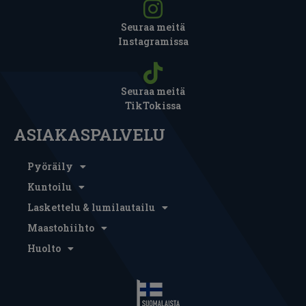
Seuraa meitä
Instagramissa
Seuraa meitä
TikTokissa
ASIAKASPALVELU
Pyöräily
Kuntoilu
Laskettelu & lumilautailu
Maastohiihto
Huolto