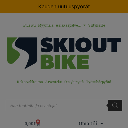
Kauden uutuuspyörät
Etusivu
Myymälä
Asiakaspalvelu
Yrityksille
Koko valikoima
Arvostelut
Ota yhteyttä
Työsuhdepyörä
0
Oma tili
0,00
€