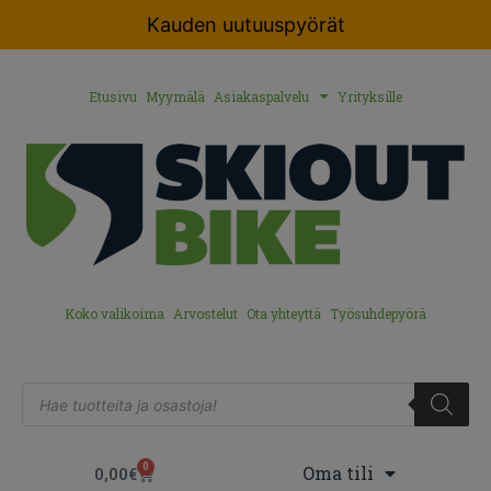
Kauden uutuuspyörät
Etusivu
Myymälä
Asiakaspalvelu
Yrityksille
Koko valikoima
Arvostelut
Ota yhteyttä
Työsuhdepyörä
0
Oma tili
0,00
€