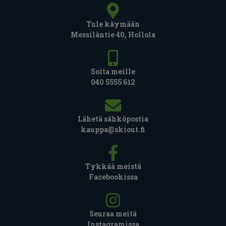
Tule käymään
Messiläntie 40, Hollola
Soita meille
040 5555 612
Lähetä sähköpostia
kauppa@skiout.fi
Tykkää meistä
Facebookissa
Seuraa meitä
Instagramissa