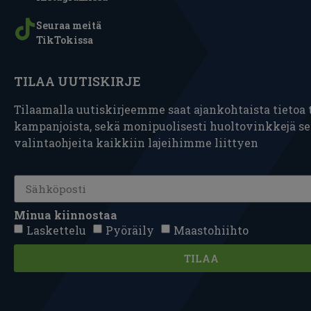
Seuraa meitä
TikTokissa
TILAA UUTISKIRJE
Tilaamalla uutiskirjeemme saat ajankohtaista tietoa t
kampanjoista, sekä monipuolisesti huoltovinkkejä s
valintaohjeita kaikkiin lajeihimme liittyen
Minua kiinnostaa
Laskettelu
Pyöräily
Maastohiihto
TILAA