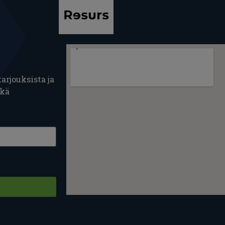
arjouksista ja
ekä