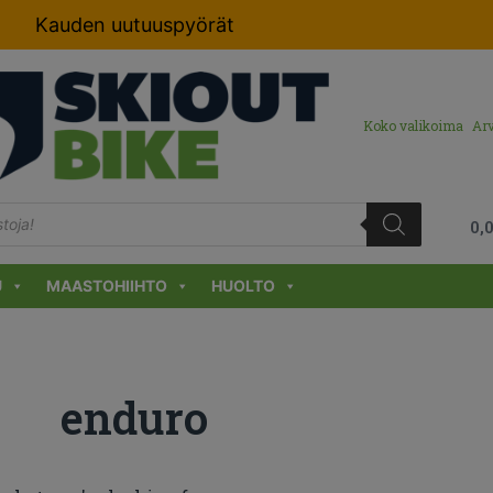
Kauden uutuuspyörät
Koko valikoima
Arv
0,
U
MAASTOHIIHTO
HUOLTO
enduro