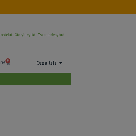
ostelut
Ota yhteyttä
Työsuhdepyörä
0
Oma tili
00
€