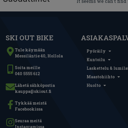
It seems we can't find
SKI OUT BIKE
ASIAKASPAL
Tule käymään
Pyöräily
Messiläntie 40, Hollola
Kuntoilu
Soita meille
Laskettelu & lumila
040 5555 612
Maastohiihto
Lähetä sähköpostia
Huolto
kauppa@skiout.fi
Tykkää meistä
Facebookissa
Seuraa meitä
Instagramissa