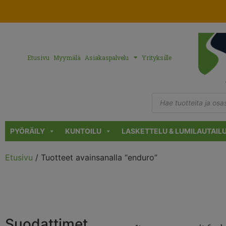
Etusivu
Myymälä
Asiakaspalvelu
Yrityksille
PYÖRÄILY
KUNTOILU
LASKETTELU & LUMILAUTAIL
Etusivu
/ Tuotteet avainsanalla “enduro”
Suodattimet