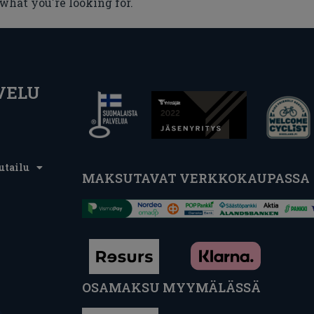
 what you're looking for.
VELU
utailu
MAKSUTAVAT VERKKOKAUPASSA
OSAMAKSU MYYMÄLÄSSÄ