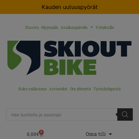
Kauden uutuuspyörät
Etusivu
Myymälä
Asiakaspalvelu
Yrityksille
Koko valikoima
Arvostelut
Ota yhteyttä
Työsuhdepyörä
0
Oma tili
0,00
€