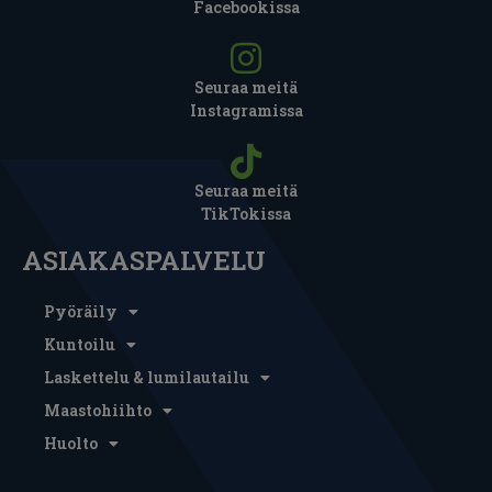
Facebookissa
Seuraa meitä
Instagramissa
Seuraa meitä
TikTokissa
ASIAKASPALVELU
Pyöräily
Kuntoilu
Laskettelu & lumilautailu
Maastohiihto
Huolto