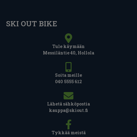
SKI OUT BIKE
Tule käymään
Messiläntie 40, Hollola
Soita meille
040 5555 612
Lähetä sähköpostia
kauppa@skiout.fi
Tykkää meistä