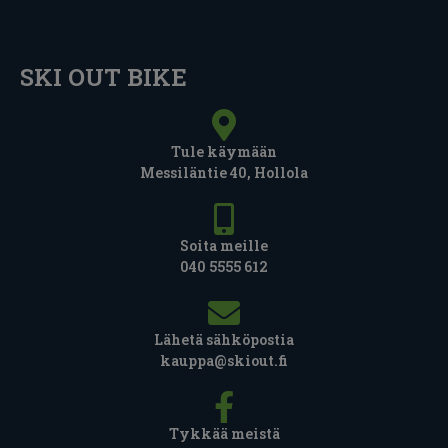
SKI OUT BIKE
Tule käymään
Messiläntie 40, Hollola
Soita meille
040 5555 612
Lähetä sähköpostia
kauppa@skiout.fi
Tykkää meistä