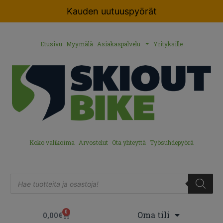
Kauden uutuuspyörät
Etusivu
Myymälä
Asiakaspalvelu
Yrityksille
Koko valikoima
Arvostelut
Ota yhteyttä
Työsuhdepyörä
0
Oma tili
0,00
€