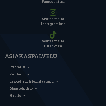
Facebookissa
Seuraa meitä
Instagramissa
Seuraa meitä
TikTokissa
ASIAKASPALVELU
Pyöräily
Kuntoilu
Laskettelu & lumilautailu
Maastohiihto
Huolto