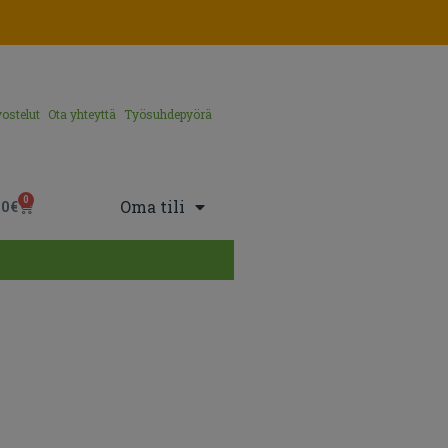
ostelut
Ota yhteyttä
Työsuhdepyörä
0
Oma tili
00
€