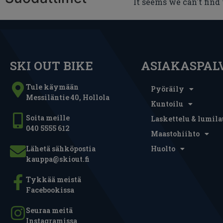
It seems we can't find
SKI OUT BIKE
ASIAKASPAL
Tule käymään
Pyöräily
Messiläntie 40, Hollola
Kuntoilu
Soita meille
Laskettelu & lumila
040 5555 612
Maastohiihto
Lähetä sähköpostia
Huolto
kauppa@skiout.fi
Tykkää meistä
Facebookissa
Seuraa meitä
Instagramissa