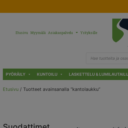
Etusivu
Myymälä
Asiakaspalvelu
Yrityksille
PYÖRÄILY
KUNTOILU
LASKETTELU & LUMILAUTAIL
Etusivu
/ Tuotteet avainsanalla “kantolaukku”
Suodattimet