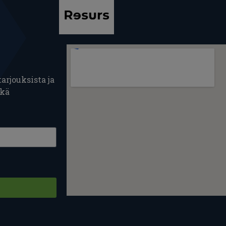
arjouksista ja
ekä