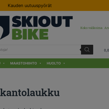
Kauden uutuuspyörät
Koko valikoima
Arv
0,
U
MAASTOHIIHTO
HUOLTO
kantolaukku