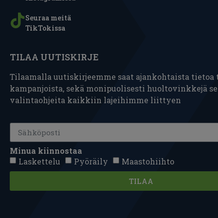
Seuraa meitä
TikTokissa
TILAA UUTISKIRJE
Tilaamalla uutiskirjeemme saat ajankohtaista tietoa t
kampanjoista, sekä monipuolisesti huoltovinkkejä s
valintaohjeita kaikkiin lajeihimme liittyen
Minua kiinnostaa
Laskettelu
Pyöräily
Maastohiihto
TILAA