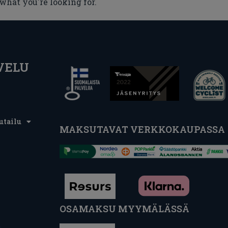
 what you're looking for.
VELU
utailu
MAKSUTAVAT VERKKOKAUPASSA
OSAMAKSU MYYMÄLÄSSÄ