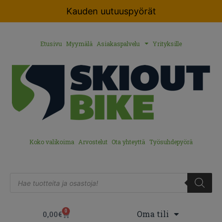
Kauden uutuuspyörät
Etusivu
Myymälä
Asiakaspalvelu
Yrityksille
Koko valikoima
Arvostelut
Ota yhteyttä
Työsuhdepyörä
0
Oma tili
0,00
€