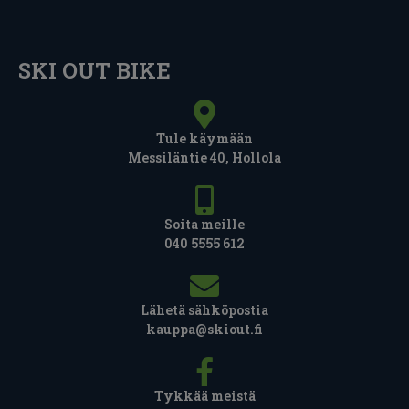
SKI OUT BIKE
Tule käymään
Messiläntie 40, Hollola
Soita meille
040 5555 612
Lähetä sähköpostia
kauppa@skiout.fi
Tykkää meistä