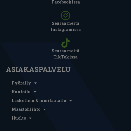
Facebookissa
Seuraa meitä
Instagramissa
Seuraa meitä
TikTokissa
ASIAKASPALVELU
Pyöräily
Kuntoilu
Laskettelu & lumilautailu
Maastohiihto
Huolto