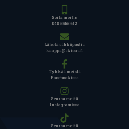
Soita meille
040 5555 612
Lähetä sähköpostia
kauppa@skiout.fi
Tykkää meistä
Facebookissa
Seuraa meitä
Instagramissa
Seuraa meitä