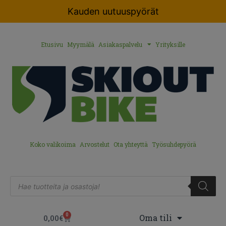
Kauden uutuuspyörät
Etusivu
Myymälä
Asiakaspalvelu
Yrityksille
Koko valikoima
Arvostelut
Ota yhteyttä
Työsuhdepyörä
0
Oma tili
0,00
€