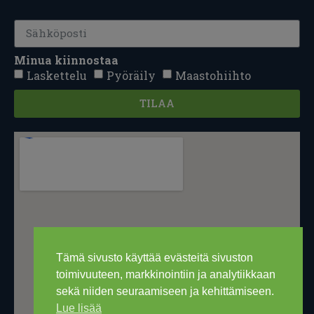
Minua kiinnostaa
Laskettelu
Pyöräily
Maastohiihto
TILAA
Tämä sivusto käyttää evästeitä sivuston
toimivuuteen, markkinointiin ja analytiikkaan
sekä niiden seuraamiseen ja kehittämiseen.
Lue lisää