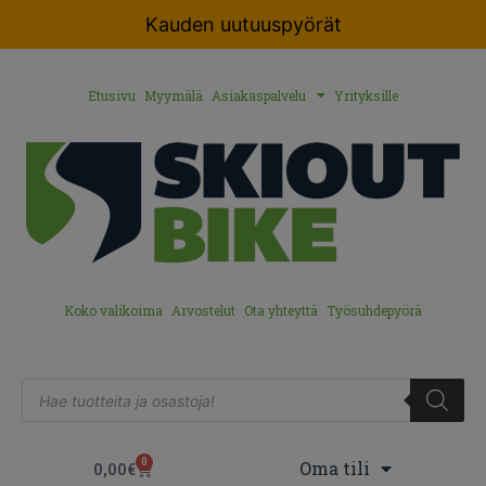
Kauden uutuuspyörät
Etusivu
Myymälä
Asiakaspalvelu
Yrityksille
Koko valikoima
Arvostelut
Ota yhteyttä
Työsuhdepyörä
0
Oma tili
0,00
€