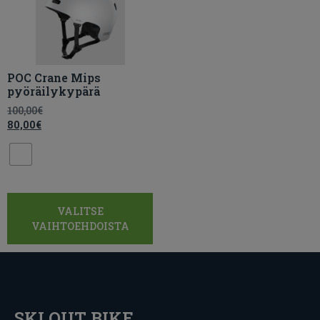
POC Crane Mips
pyöräilykypärä
100,00
€
80,00
€
VALITSE
VAIHTOEHDOISTA
SKI OUT BIKE