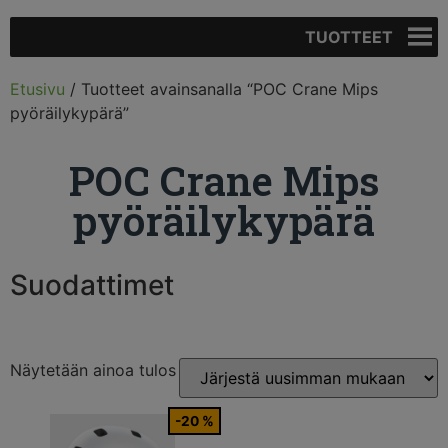
TUOTTEET
Etusivu
/ Tuotteet avainsanalla “POC Crane Mips
pyöräilykypärä”
POC Crane Mips
pyöräilykypärä
Suodattimet
Näytetään ainoa tulos
-20 %