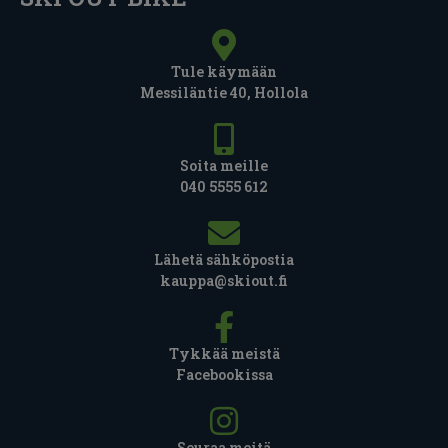
Tule käymään
Messiläntie 40, Hollola
Soita meille
040 5555 612
Lähetä sähköpostia
kauppa@skiout.fi
Tykkää meistä
Facebookissa
Seuraa meitä