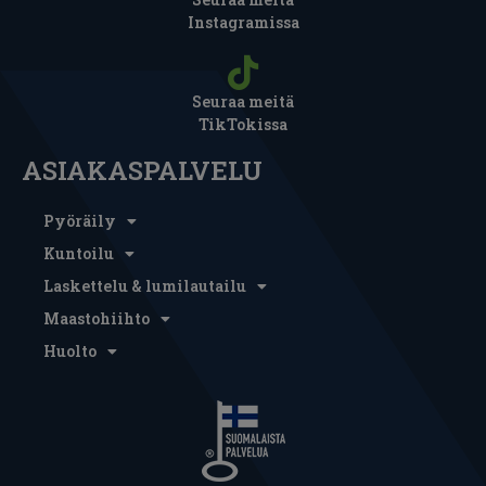
Instagramissa
Seuraa meitä
TikTokissa
ASIAKASPALVELU
Pyöräily
Kuntoilu
Laskettelu & lumilautailu
Maastohiihto
Huolto